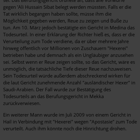
sei. Das Berufungsgericht ordnete an, dass alle Vorwürfe
gegen ’Ali Hussain Sibat belegt werden müssten. Falls er die
Tat wirklich begangen haben sollte, müsse ihm die
Möglichkeit gegeben werden, Reue zu zeigen und Buße zu
tun. Am 10. März jedoch bestätigte ein Gericht in Medina das
Todesurteil. In einer Erklärung der Richter hieß es, dass er die
Verurteilung zum Tode verdiene, da er über mehrere Jahre
hinweg öffentlich vor Millionen von Zuschauern "Hexerei"
betrieben habe und demnach als ein Ungläubiger anzusehen
sei. Selbst wenn er Reue zeigen sollte, so das Gericht, wäre es
unmöglich, die tatsächliche Tiefe dieser Reue nachzuweisen.
Sein Todesurteil würde außerdem abschreckend wirken für
die laut Gericht zunehmende Anzahl "ausländischer Hexer" in
Saudi-Arabien. Der Fall wurde zur Bestätigung des
Todesurteils an das Berufungsgericht in Mekka
zurückverwiesen.
Ein weiterer Mann wurde im Juli 2009 von einem Gericht in
Hail in Verbindung mit "Hexerei" wegen "Apostasie" zum Tode
verurteilt. Auch ihm könnte noch die Hinrichtung drohen.