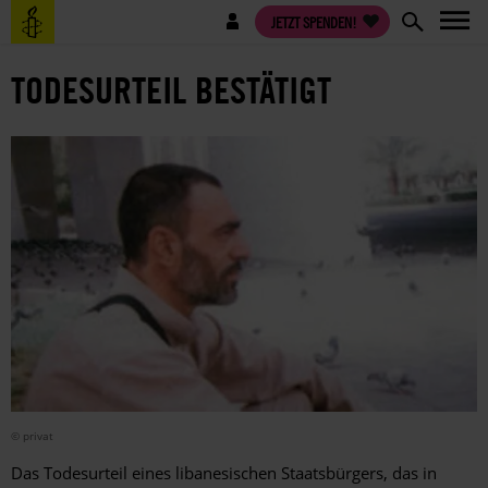
Direkt
Benutzermenü
JETZT SPENDEN!
zum
Inhalt
TODESURTEIL BESTÄTIGT
© privat
Das Todesurteil eines libanesischen Staatsbürgers, das in