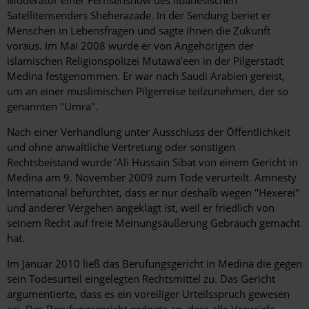
Moderator einer Fernsehshow des libanesischen
Satellitensenders Sheherazade. In der Sendung beriet er
Menschen in Lebensfragen und sagte ihnen die Zukunft
voraus. Im Mai 2008 wurde er von Angehörigen der
islamischen Religionspolizei Mutawa’een in der Pilgerstadt
Medina festgenommen. Er war nach Saudi Arabien gereist,
um an einer muslimischen Pilgerreise teilzunehmen, der so
genannten "Umra".
Nach einer Verhandlung unter Ausschluss der Öffentlichkeit
und ohne anwaltliche Vertretung oder sonstigen
Rechtsbeistand wurde ’Ali Hussain Sibat von einem Gericht in
Medina am 9. November 2009 zum Tode verurteilt. Amnesty
International befürchtet, dass er nur deshalb wegen "Hexerei"
und anderer Vergehen angeklagt ist, weil er friedlich von
seinem Recht auf freie Meinungsäußerung Gebrauch gemacht
hat.
Im Januar 2010 ließ das Berufungsgericht in Medina die gegen
sein Todesurteil eingelegten Rechtsmittel zu. Das Gericht
argumentierte, dass es ein voreiliger Urteilsspruch gewesen