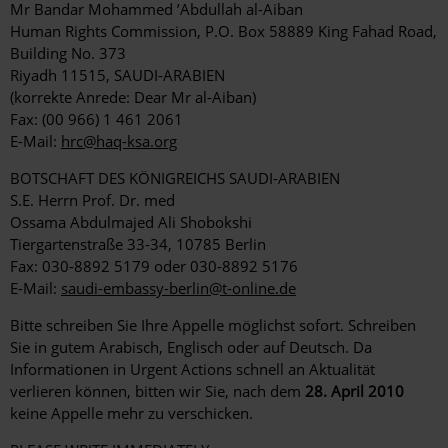
Mr Bandar Mohammed ’Abdullah al-Aiban
Human Rights Commission, P.O. Box 58889 King Fahad Road,
Building No. 373
Riyadh 11515, SAUDI-ARABIEN
(korrekte Anrede: Dear Mr al-Aiban)
Fax: (00 966) 1 461 2061
E-Mail:
hrc@haq-ksa.org
BOTSCHAFT DES KÖNIGREICHS SAUDI-ARABIEN
S.E. Herrn Prof. Dr. med
Ossama Abdulmajed Ali Shobokshi
Tiergartenstraße 33-34, 10785 Berlin
Fax: 030-8892 5179 oder 030-8892 5176
E-Mail:
saudi-embassy-berlin@t-online.de
Bitte schreiben Sie Ihre Appelle möglichst sofort. Schreiben
Sie in gutem Arabisch, Englisch oder auf Deutsch. Da
Informationen in Urgent Actions schnell an Aktualität
verlieren können, bitten wir Sie, nach dem
28. April 2010
keine Appelle mehr zu verschicken.