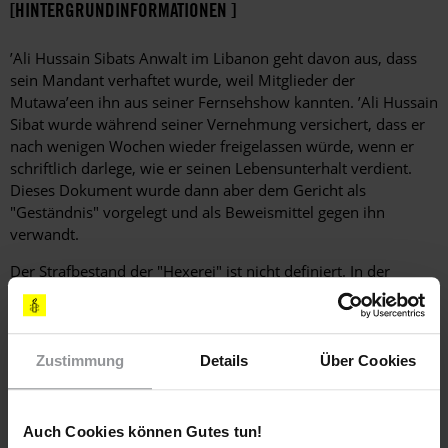
[HINTERGRUNDINFORMATIONEN ]
’Ali Hussain Sibats Anwalt im Libanon geht davon aus, dass
sein Mandant verhaftet wurde, weil Mitglieder der
Mutawa’een ihn aus seiner Fernsehshow kannten. ’Ali Hussain
Sibat wurde während seiner Vernehmung versichert, dass er
nach wenigen Wochen wieder freigelassen würde, wenn er
schriftlich darlege, wie er seinen Lebensunterhalt verdient.
Dieses Dokument wurde dann aber dem Gericht als
"Geständnis" vorgelegt und als Beweismittel gegen ihn
verwandt.
Der Strafbestand der "Hexerei" ist nicht definiert. In der
Vergangenheit wurde er häufig missbraucht, um Menschen
für die legitime Wahrnehmung ihrer Menschenrechte auf
Meinungs-, Gedanken-, Gewissens-, Glaubens- und
Religionsfreiheit zu bestrafen. Die Kriminalisierung der
Zustimmung
Details
Über Cookies
Apostasie ist mit der in Artikel 18 der Allgemeinen Erklärung
der Menschenrechte verbrieften Gedanken-, Gewissens- und
Religionsfreiheit unvereinbar.
Auch Cookies können Gutes tun!