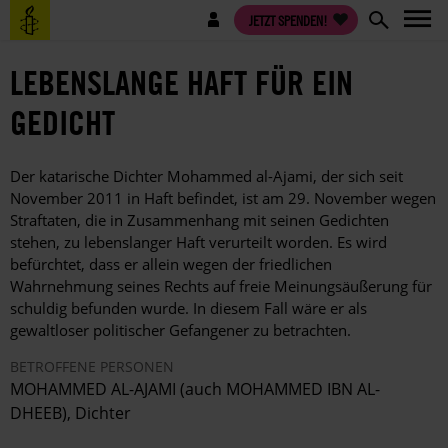
Direkt
Benutzermenü
JETZT SPENDEN!
zum
Inhalt
LEBENSLANGE HAFT FÜR EIN
GEDICHT
Der katarische Dichter Mohammed al-Ajami, der sich seit
November 2011 in Haft befindet, ist am 29. November wegen
Straftaten, die in Zusammenhang mit seinen Gedichten
stehen, zu lebenslanger Haft verurteilt worden. Es wird
befürchtet, dass er allein wegen der friedlichen
Wahrnehmung seines Rechts auf freie Meinungsäußerung für
schuldig befunden wurde. In diesem Fall wäre er als
gewaltloser politischer Gefangener zu betrachten.
BETROFFENE PERSONEN
MOHAMMED AL-AJAMI (auch MOHAMMED IBN AL-
DHEEB), Dichter