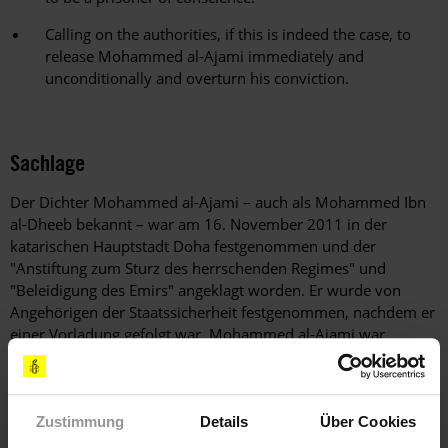
Calling on the authorities, if this is indeed the case, to
release Mohammed al-Ajami immediately and
unconditionally and overturn his conviction.
Sachlage
Der Dichter Mohammed al-Ajami – auch als Mohammed Ibn
al-Dheeb bekannt – war am 16. November 2011 in der
katarischen Hauptstadt Doha festgenommen und der
"Anstiftung zum Sturz des herrschenden Regimes" und
"Beleidigung des Emirs" angeklagt worden. Er wurde von
Angehörigen der Staatssicherheit festgenommen, nachdem er
einer Vorladung gefolgt war. Mohammed al-Ajami war
monatelang ohne Kontakt zur Außenwelt in Haft gehalten
worden, bevor er Besuch von seiner Familie erhalten durfte.
Derzeit ist er im Zentralgefängnis von Doha inhaftiert.
Zustimmung
Details
Über Cookies
Berichten zufolge stützt die Staatsanwaltschaft ihre Anklage