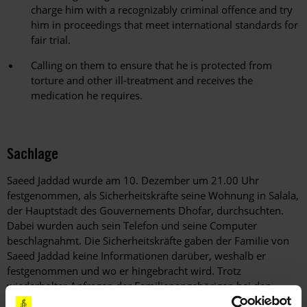
charge him with a recognizably criminal offence and try
him in proceedings that meet international standards for
fair trial.
Calling on them to ensure that he is protected from
torture and other ill-treatment and receives the
medication he requires.
Sachlage
Saeed Jaddad wurde am 10. Dezember um 21.00 Uhr
festgenommen, als Sicherheitskräfte seine Wohnung in Salala,
der Hauptstadt des Gouvernements Dhofar, durchsuchten.
Dabei wurden auch sein Telefon und seine Computer
beschlagnahmt. Die Sicherheitskräfte gaben der Familie von
Saeed Jaddad keine Informationen darüber, weshalb er
festgenommen und wo er hingebracht wird. Trotz
wiederholter Anfragen der Familienangehörigen bei den
Behörden haben sie bisher keine Auskunft über den Verbleib