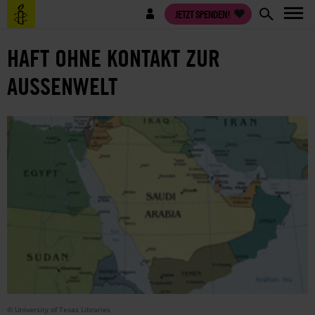
Direkt
Benutzermenü
JETZT SPENDEN!
zum
Inhalt
HAFT OHNE KONTAKT ZUR
AUSSENWELT
© University of Texas Libraries