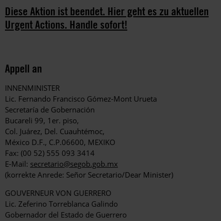
Diese Aktion ist beendet. Hier geht es zu aktuellen
Urgent Actions. Handle sofort!
Appell an
INNENMINISTER
Lic. Fernando Francisco Gómez-Mont Urueta
Secretaría de Gobernación
Bucareli 99, 1er. piso,
Col. Juárez, Del. Cuauhtémoc,
México D.F., C.P.06600, MEXIKO
Fax: (00 52) 555 093 3414
E-Mail:
secretario@segob.gob.mx
(korrekte Anrede: Señor Secretario/Dear Minister)
GOUVERNEUR VON GUERRERO
Lic. Zeferino Torreblanca Galindo
Gobernador del Estado de Guerrero