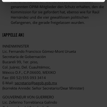
interamerikanischen Menschenrechtskommission
genannten OPIM-Mitglieder den Schutz erhalten, den die
Kommission für sie gefordert hat, ebenso wie für Raúl
Hernández und die vier gewaltlosen politischen
Gefangenen, die gerade freigelassen wurden.
[APPELLE AN]
INNENMINISTER
Lic. Fernando Francisco Gómez-Mont Urueta
Secretaría de Gobernación
Bucareli 99, 1er. piso,
Col. Juárez, Del. Cuauhtémoc,
México D.F., C.P.06600, MEXIKO
Fax: (00 52) 555 093 3414
E-Mail:
secretario@segob.gob.mx
(korrekte Anrede: Señor Secretario/Dear Minister)
GOUVERNEUR VON GUERRERO
Lic. Zeferino Torreblanca Galindo