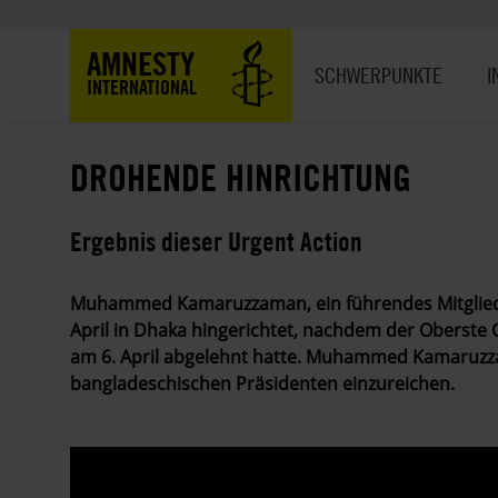
Direkt
zum
Hauptnavigation
AMNESTY
Inhalt
SCHWERPUNKTE
I
INTERNATIONAL
DROHENDE HINRICHTUNG
Ergebnis dieser Urgent Action
Muhammed Kamaruzzaman, ein führendes Mitglied d
April in Dhaka hingerichtet, nachdem der Oberste 
am 6. April abgelehnt hatte. Muhammed Kamaruzz
bangladeschischen Präsidenten einzureichen.