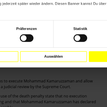
ENDEN FORDERUNGEN
 jederzeit später wieder ändern. Diesen Banner kannst Du über 
eitungen der Hinrichtung von Mohammad Kamaruzzaman
nem Recht Gebrauch machen kann, eine Überprüfung
tragen.
Präferenzen
Statistik
rnationalen Standards bezüglich der Todesstrafe keine
 Rechtsmittel anhängig sind. Mohammad Kamaruzzaman
ch Rechtsmittel einlegen möchte.
ortiges Hinrichtungsmoratorium zu verhängen, mit dem
Auswählen
plans to execute Mohammad Kamaruzzaman and allow
 a judicial review by the Supreme Court.
 use of the death penalty state that no execution
ending and that Mohammad Kamaruzzaman has declared