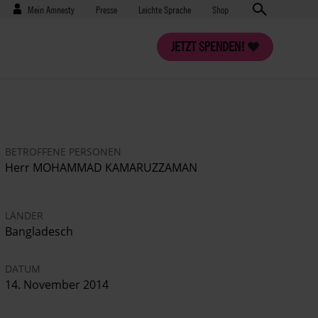
Benutzermenü
Presse
Mein Amnesty
Presse
Leichte Sprache
Shop
JETZT SPENDEN!
BETROFFENE PERSONEN
Herr MOHAMMAD KAMARUZZAMAN
LÄNDER
Bangladesch
DATUM
14. November 2014