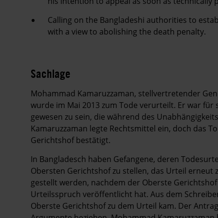
his intention to appeal as soon as technically 
Calling on the Bangladeshi authorities to esta
with a view to abolishing the death penalty.
Sachlage
Mohammad Kamaruzzaman, stellvertretender Genera
wurde im Mai 2013 zum Tode verurteilt. Er war für
gewesen zu sein, die während des Unabhängigkei
Kamaruzzaman legte Rechtsmittel ein, doch das T
Gerichtshof bestätigt.
In Bangladesch haben Gefangene, deren Todesurtei
Obersten Gerichtshof zu stellen, das Urteil erneut 
gestellt werden, nachdem der Oberste Gerichtshof
Urteilsspruch veröffentlicht hat. Aus dem Schreib
Oberste Gerichtshof zu dem Urteil kam. Der Antrag
Argumente beziehen. Mohammad Kamaruzzaman hat 