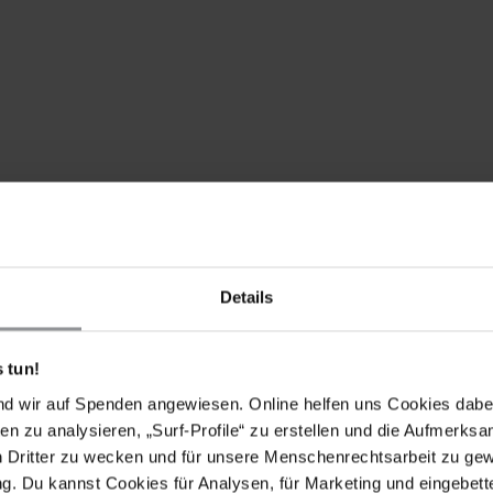
Details
chreiben Sie in gutem Bengalisch, Englisch oder auf
 an Aktualität verlieren können, bitten wir Sie, nach
 tun!
schicken.
nd wir auf Spenden angewiesen. Online helfen uns Cookies dabe
en zu analysieren, „Surf-Profile“ zu erstellen und die Aufmerksa
n Dritter zu wecken und für unsere Menschenrechtsarbeit zu ge
. Du kannst Cookies für Analysen, für Marketing und eingebettet