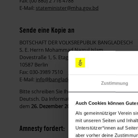
Fax: (00 880) 2 716 4788
E-Mail:
stateminister@mha.gov.bd
Sende eine Kopie an
BOTSCHAFT DER VOLKSREPUBLIK BANGLADESCH
S. E. Herrn Mohammad Nazrul Islam
Dovestraße 1, 5. Etage
10587 Berlin
Fax: 030-3989 7510
E-Mail:
info@bangladeshembassy.de
Zustimmung
Bitte schreiben Sie Ihre Appelle
möglichst sofort
. S
Deutsch. Da Informationen in Urgent Actions schnell
Auch Cookies können Gutes
dem
26. Dezember 2014
keine Appelle mehr zu ver
Als gemeinnütziger Verein si
mit unseren Seiten und Inhalt
Amnesty fordert:
Unterstützer*innen auf Seite
aber vorher deine Zustimmung