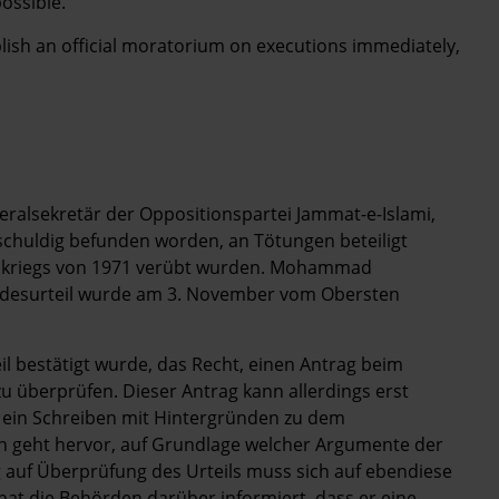
possible.
blish an official moratorium on executions immediately,
lsekretär der Oppositionspartei Jammat-e-Islami,
 schuldig befunden worden, an Tötungen beteiligt
tskriegs von 1971 verübt wurden. Mohammad
odesurteil wurde am 3. November vom Obersten
l bestätigt wurde, das Recht, einen Antrag beim
zu überprüfen. Dieser Antrag kann allerdings erst
 ein Schreiben mit Hintergründen zu dem
en geht hervor, auf Grundlage welcher Argumente der
 auf Überprüfung des Urteils muss sich auf ebendiese
die Behörden darüber informiert, dass er eine