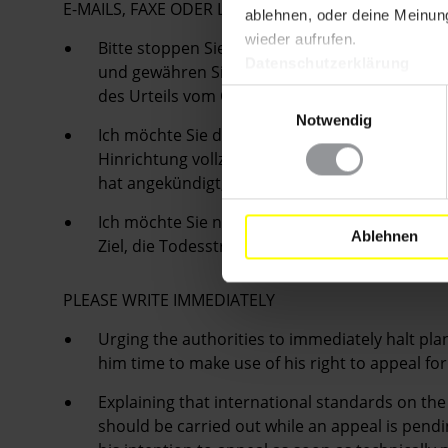
E-MAILS, FAXE ODER LUFTPOSTBRIEFE MIT FOLG
ablehnen, oder deine Meinung
wieder aufrufen.
Bitte stoppen Sie unverzüglich alle Vorber
Datenschutzerklärung
und gewähren Sie ihm Zeit, damit er von sei
des Urteils vom Obersten Gerichtshof zu bean
Einwilligungsauswahl
Notwendig
Ich möchte Sie daran erinnern, dass nach inte
Hinrichtung vollzogen werden darf, solange
hat angekündigt, dass er so schnell wie mögli
Ich möchte Sie nachdrücklich bitten, ein sof
Ablehnen
Ziel, die Todesstrafe abzuschaffen.
PLEASE WRITE IMMEDIATELY
Urging the authorities to immediately halt 
him time to make use of his right to appeal for
Explaining that international standards on the
should be carried out while an appeal is p