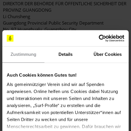
DIREKTOR DER BEHÖRDE FÜR ÖFFENTLICHE SICHERHEIT DER
PROVINZ GUANGDONG
Li Chunsheng
Guangdong Provincial Public Security Department
No. 97 Huanghualu, Guangzhou City
Guangdong Province
VOLKSREPUBLIK CHINA
(Anrede: Dear Director / Sehr geehrter Herr Direktor)
Zustimmung
Details
Über Cookies
E-Mail:
xf@gdga.gov.cn
oder
info@gdga.gov.cn
GENERALSTAATSANWALT VON GUANGDONG
VOLKSSTAATSANWALTSCHAFT DER PROVINZ GUANGDONG
Auch Cookies können Gutes tun!
Guangdong Provincial People's Procuratorate
Als gemeinnütziger Verein sind wir auf Spenden
Huaqianglu, Tianhequ
Guangzhou, Guangdong province
angewiesen. Online helfen uns Cookies dabei Nutzung
VOLKSREPUBLIK CHINA
und Interaktionen mit unseren Seiten und Inhalten zu
(Anrede: Dear Procurator-General / Sehr geehrter Herr
analysieren, „Surf-Profile“ zu erstellen und die
Generalstaatsanwalt)
Aufmerksamkeit von potentiellen Unterstützer*innen auf
Seiten Dritter zu wecken und für unsere
KOPIEN AN
Menschenrechtsarbeit zu gewinnen. Dafür brauchen wir
MINISTERPRÄSIDENT