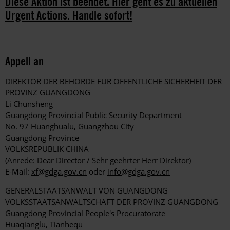
Diese Aktion ist beendet. Hier geht es zu aktuellen
Urgent Actions. Handle sofort!
Appell an
DIREKTOR DER BEHÖRDE FÜR ÖFFENTLICHE SICHERHEIT DER
PROVINZ GUANGDONG
Li Chunsheng
Guangdong Provincial Public Security Department
No. 97 Huanghualu, Guangzhou City
Guangdong Province
VOLKSREPUBLIK CHINA
(Anrede: Dear Director / Sehr geehrter Herr Direktor)
E-Mail:
xf@gdga.gov.cn
oder
info@gdga.gov.cn
GENERALSTAATSANWALT VON GUANGDONG
VOLKSSTAATSANWALTSCHAFT DER PROVINZ GUANGDONG
Guangdong Provincial People's Procuratorate
Huaqianglu, Tianhequ