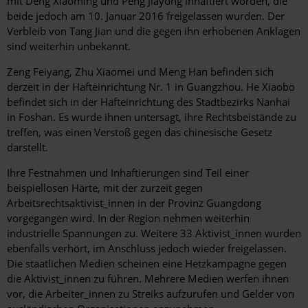
mit Deng Xiaoming und Peng Jiayong inhaftiert worden, die
beide jedoch am 10. Januar 2016 freigelassen wurden. Der
Verbleib von Tang Jian und die gegen ihn erhobenen Anklagen
sind weiterhin unbekannt.
Zeng Feiyang, Zhu Xiaomei und Meng Han befinden sich
derzeit in der Hafteinrichtung Nr. 1 in Guangzhou. He Xiaobo
befindet sich in der Hafteinrichtung des Stadtbezirks Nanhai
in Foshan. Es wurde ihnen untersagt, ihre Rechtsbeistände zu
treffen, was einen Verstoß gegen das chinesische Gesetz
darstellt.
Ihre Festnahmen und Inhaftierungen sind Teil einer
beispiellosen Härte, mit der zurzeit gegen
Arbeitsrechtsaktivist_innen in der Provinz Guangdong
vorgegangen wird. In der Region nehmen weiterhin
industrielle Spannungen zu. Weitere 33 Aktivist_innen wurden
ebenfalls verhört, im Anschluss jedoch wieder freigelassen.
Die staatlichen Medien scheinen eine Hetzkampagne gegen
die Aktivist_innen zu führen. Mehrere Medien werfen ihnen
vor, die Arbeiter_innen zu Streiks aufzurufen und Gelder von