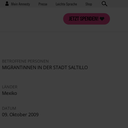
Benutzermenü
Presse
Mein Amnesty
Presse
Leichte Sprache
Shop
JETZT SPENDEN!
BETROFFENE PERSONEN
MIGRANTiNNEN IN DER STADT SALTILLO
LÄNDER
Mexiko
DATUM
09. Oktober 2009