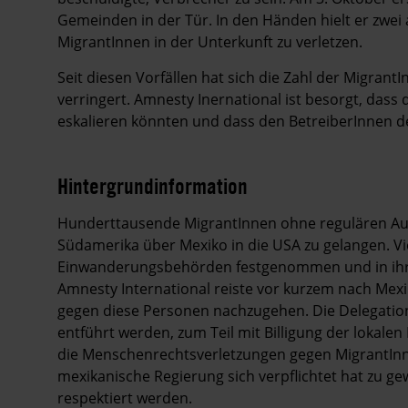
Gemeinden in der Tür. In den Händen hielt er zwei
MigrantInnen in der Unterkunft zu verletzen.
Seit diesen Vorfällen hat sich die Zahl der Migran
verringert. Amnesty Inernational ist besorgt, dass
eskalieren könnten und dass den BetreiberInnen de
Hintergrundinformation
Hintergrund
Hunderttausende MigrantInnen ohne regulären Aufe
Südamerika über Mexiko in die USA zu gelangen. V
Einwanderungsbehörden festgenommen und in ihre
Amnesty International reiste vor kurzem nach Me
gegen diese Personen nachzugehen. Die Delegation
entführt werden, zum Teil mit Billigung der lokale
die Menschenrechtsverletzungen gegen MigrantIn
mexikanische Regierung sich verpflichtet hat zu ge
respektiert werden.