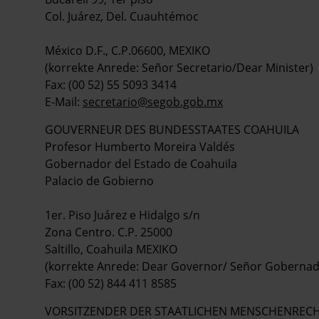
Col. Juárez, Del. Cuauhtémoc
México D.F., C.P.06600, MEXIKO
(korrekte Anrede: Señor Secretario/Dear Minister)
Fax: (00 52) 55 5093 3414
E-Mail:
secretario@segob.gob.mx
GOUVERNEUR DES BUNDESSTAATES COAHUILA
Profesor Humberto Moreira Valdés
Gobernador del Estado de Coahuila
Palacio de Gobierno
1er. Piso Juárez e Hidalgo s/n
Zona Centro. C.P. 25000
Saltillo, Coahuila MEXIKO
(korrekte Anrede: Dear Governor/ Señor Gobernad
Fax: (00 52) 844 411 8585
VORSITZENDER DER STAATLICHEN MENSCHENREC