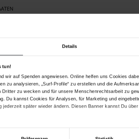
AATEN
Details
Schreiben Sie in gutem Spanisch, Englisch oder auf
 tun!
 an Aktualität verlieren können, bitten wir Sie, nach
nd wir auf Spenden angewiesen. Online helfen uns Cookies dabe
schicken.
en zu analysieren, „Surf-Profile“ zu erstellen und die Aufmerksa
n Dritter zu wecken und für unsere Menschenrechtsarbeit zu ge
. Du kannst Cookies für Analysen, für Marketing und eingebettet
 jederzeit später wieder ändern. Diesen Banner kannst Du über 
TBRIEFE, IN DENEN SIE
igrantInnen in Saltillo durch angemessene
Präferenzen
Statistik