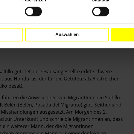
estellten der Migrantenunterkunft Belén zu
tz der Rechte von MigrantInnen fortsetzen können;
ie Arbeit der BetreiberInnen der Unterkunft den
t.
Auswählen
tillo getötet; ihre Hausangestellte erlitt schwere
t aus Honduras, der für die Getötete als Anstreicher
xiko besaß.
führten die Anwesenheit von MigrantInnen in Saltillo
 Belén (Belén, Posada del Migrante) gibt. Seither sind
d Misshandlungen ausgesetzt. Am Morgen des 2.
d zur Unterkunft und schrie die MigrantInnen an, dass
 ein weiterer Mann, der die MigrantInnen
rschien morgens ein Mann aus einer der lokalen