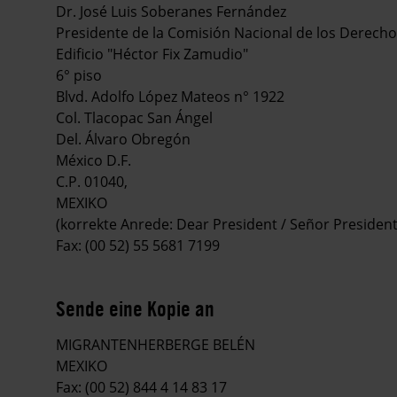
Dr. José Luis Soberanes Fernández
Presidente de la Comisión Nacional de los Derec
Edificio "Héctor Fix Zamudio"
6° piso
Blvd. Adolfo López Mateos n° 1922
Col. Tlacopac San Ángel
Del. Álvaro Obregón
México D.F.
C.P. 01040,
MEXIKO
(korrekte Anrede: Dear President / Señor President
Fax: (00 52) 55 5681 7199
Sende eine Kopie an
MIGRANTENHERBERGE BELÉN
MEXIKO
Fax: (00 52) 844 4 14 83 17