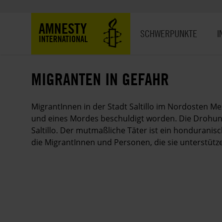
Direkt
zum
Hauptnavigation
AMNESTY
Inhalt
SCHWERPUNKTE
I
INTERNATIONAL
MIGRANTEN IN GEFAHR
MigrantInnen in der Stadt Saltillo im Nordosten 
und eines Mordes beschuldigt worden. Die Drohung
Saltillo. Der mutmaßliche Täter ist ein honduranis
die MigrantInnen und Personen, die sie unterstütze