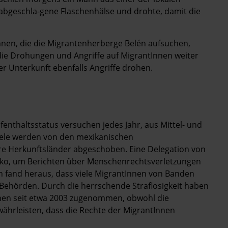
 abgeschla-gene Flaschenhälse und drohte, damit die
tInnen, die die Migrantenherberge Belén aufsuchen,
 die Drohungen und Angriffe auf MigrantInnen weiter
r Unterkunft ebenfalls Angriffe drohen.
nthaltsstatus versuchen jedes Jahr, aus Mittel- und
iele werden von den mexikanischen
 Herkunftsländer abgeschoben. Eine Delegation von
xiko, um Berichten über Menschenrechtsverletzungen
 fand heraus, dass viele MigrantInnen von Banden
n Behörden. Durch die herrschende Straflosigkeit haben
nen seit etwa 2003 zugenommen, obwohl die
währleisten, dass die Rechte der MigrantInnen