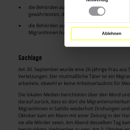
die Behörden aufrufen, die Sicherheit der Ang
gewährleisten, damit sie ihre Arbeit zum Schu
die Behörden auffordern anzuerkennen, dass d
MigrantInnen humanitäre Unterstützung biete
Ablehnen
Sachlage
Am 30. September wurde eine 26-jährige Frau aus Sal
Verletzungen. Der mutmaßliche Täter ist ein Migran
arbeitete, obwohl er keine Arbeitserlaubnis für Me
Die lokalen Medien berichteten über den Mord und 
darauf zurück, dass es dort die Migrantenunterkunft
MigrantInnen in Saltillo wiederholt Drohungen un
Oktober kam ein Mann mit einer Zeitung in der Han
sie alle Mörder seien. Am Abend desselben Tag kam
beschuldigte, Verbrecher zu sein. Am 3. Oktober e