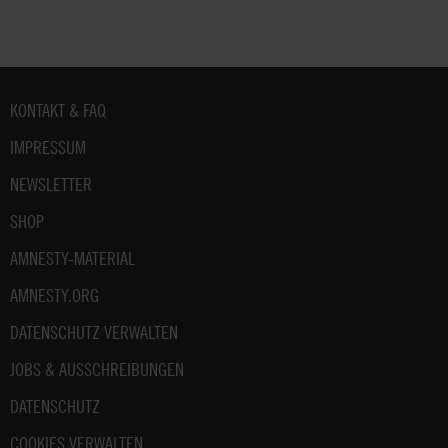
Fußbereich
KONTAKT & FAQ
IMPRESSUM
NEWSLETTER
SHOP
AMNESTY-MATERIAL
AMNESTY.ORG
DATENSCHUTZ VERWALTEN
JOBS & AUSSCHREIBUNGEN
DATENSCHUTZ
COOKIES VERWALTEN