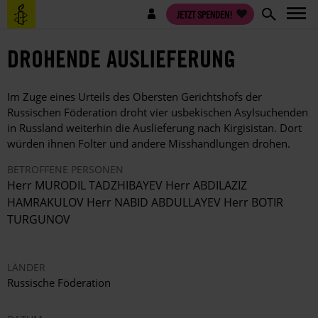
Direkt
Benutzermenü
JETZT SPENDEN!
zum
Inhalt
DROHENDE AUSLIEFERUNG
Im Zuge eines Urteils des Obersten Gerichtshofs der
Russischen Föderation droht vier usbekischen Asylsuchenden
in Russland weiterhin die Auslieferung nach Kirgisistan. Dort
würden ihnen Folter und andere Misshandlungen drohen.
BETROFFENE PERSONEN
Herr MURODIL TADZHIBAYEV Herr ABDILAZIZ
HAMRAKULOV Herr NABID ABDULLAYEV Herr BOTIR
TURGUNOV
LÄNDER
Russische Föderation