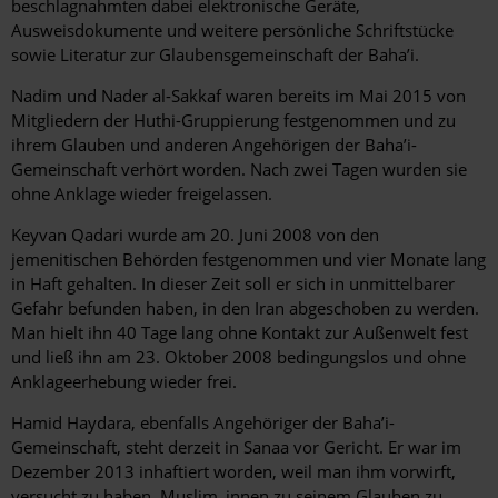
beschlagnahmten dabei elektronische Geräte,
Ausweisdokumente und weitere persönliche Schriftstücke
sowie Literatur zur Glaubensgemeinschaft der Baha’i.
Nadim und Nader al-Sakkaf waren bereits im Mai 2015 von
Mitgliedern der Huthi-Gruppierung festgenommen und zu
ihrem Glauben und anderen Angehörigen der Baha’i-
Gemeinschaft verhört worden. Nach zwei Tagen wurden sie
ohne Anklage wieder freigelassen.
Keyvan Qadari wurde am 20. Juni 2008 von den
jemenitischen Behörden festgenommen und vier Monate lang
in Haft gehalten. In dieser Zeit soll er sich in unmittelbarer
Gefahr befunden haben, in den Iran abgeschoben zu werden.
Man hielt ihn 40 Tage lang ohne Kontakt zur Außenwelt fest
und ließ ihn am 23. Oktober 2008 bedingungslos und ohne
Anklageerhebung wieder frei.
Hamid Haydara, ebenfalls Angehöriger der Baha’i-
Gemeinschaft, steht derzeit in Sanaa vor Gericht. Er war im
Dezember 2013 inhaftiert worden, weil man ihm vorwirft,
versucht zu haben, Muslim_innen zu seinem Glauben zu