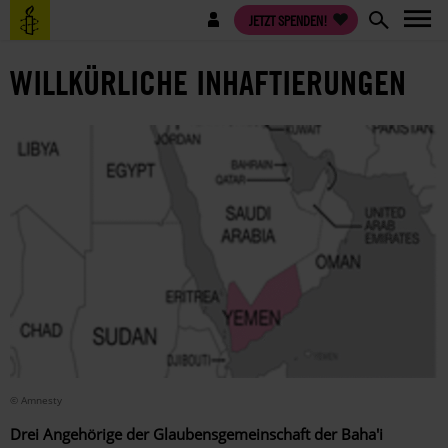
Direkt
Benutzermenü
JETZT SPENDEN!
zum
Inhalt
WILLKÜRLICHE INHAFTIERUNGEN
© Amnesty
Drei Angehörige der Glaubensgemeinschaft der Baha'i