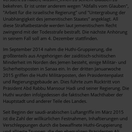
bekehren. Er ist unter anderem wegen "Abfalls vom Glauben",
"Arbeit für die israelische Regierung" und "Untergrabung der
Unabhängigkeit des jemenitischen Staates" angeklagt. All
diese Straftatbestände werden laut jemenitischem Recht
zwingend mit der Todesstrafe bestraft. Die nächste Anhörung
in seinem Fall soll am 4. Dezember stattfinden.
Im September 2014 nahm die Huthi-Gruppierung, die
größtenteils aus Angehörigen der zaiditisch-schiitischen
Minderheit im Norden des Jemen besteht, einige Militär- und
Sicherheitsposten in Sanaa ein. In der dritten Januarwoche
2015 griffen die Huthi Militärposten, den Präsidentenpalast
und Regierungsgebäude an. Dies führte zum Rücktritt von
Präsident Abd Rabbu Mansour Hadi und seiner Regierung. Die
Huthi wurden infolgedessen die faktischen Machthaber der
Hauptstadt und anderer Teile des Landes.
Seit Beginn der saudi-arabischen Luftangriffe im März 2015
ist die Zahl der willkürlichen Festnahmen, Inhaftierungen und
Verschleppungen durch die bewaffnete Huthi-Gruppierung
und alliierte Truppen, die den ehemaligen Präsidenten Ali