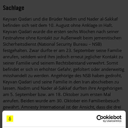
Sachlage
Keyvan Qadari und die Brüder Nadim und Nader al-Sakkaf
befinden sich seit dem 10. August ohne Anklage in Haft.
Keyvan Qadari wurde die ersten sechs Wochen nach seiner
Festnahme ohne Kontakt zur Außenwelt beim jemenitischen
Sicherheitsdienst (National Security Bureau – NSB)
festgehalten. Zwar durfte er am 23. September seine Familie
anrufen, seitdem wird ihm jedoch erneut jeglicher Kontakt zu
seiner Familie und seinem Rechtsbeistand verwehrt. Somit
befindet er sich in erhöhter Gefahr, gefoltert oder anderweitig
misshandelt zu werden. Angehörige des NSB haben gedroht,
Keyvan Qadari und seine Familie in den Iran abschieben zu
lassen. Nadim und Nader al-Sakkaf durften ihre Angehörigen
am 5. September bzw. am 18. Oktober zum ersten Mal
anrufen. Beiden wurde am 30. Oktober ein Familienbesuch
gewährt. Amnesty International ist der Ansicht, dass die drei
Männer nur aufgrund ihres Glaubens oder ihrer friedlichen
Aktivitäten für die religiösen Minderheit der Baha'i
festgenommen und inhaftiert worden sind.