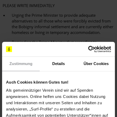
PLEASE WRITE IMMEDIATELY
Urging the Prime Minister to provide adequate
alternatives to all those who were forcibly evicted from
the Bobigny informal settlement and are currently either
homeless or living in temporary accommodation.
Reminding the Prime Minister that according to
international human rights standards, as well as the
Inter-ministerial Circular adopted by the French
government on 26 August 2012, no one should be made
Zustimmung
Details
Über Cookies
homeless after eviction.
Urging him to respect international standards and take
measure to prevent any future forced evict
Auch Cookies können Gutes tun!
Als gemeinnütziger Verein sind wir auf Spenden
angewiesen. Online helfen uns Cookies dabei Nutzung
Sachlage
und Interaktionen mit unseren Seiten und Inhalten zu
analysieren, „Surf-Profile“ zu erstellen und die
Am 21. Oktober wurde in der Nähe von Bobigny eine
Aufmerksamkeit von potentiellen Unterstützer*innen auf