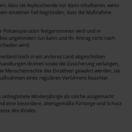
len, dass sie Asylsuchende nur dann inhaftieren, wenn
jedem einzelnen Fall begründen, dass die Maßnahme
er Polizeioperation festgenommen wird und in
dies ungehindert tun kann und ihr Antrag nicht nach
chieden wird;
henland noch in ein anderes Land abgeschoben
shandlungen drohen sowie die Zusicherung verlangen,
ie Menschenrechte des Einzelnen gewahrt werden, sie
tzmaßnahmen eines regulären Verfahrens beachtet
s unbegleitete Minderjährige als solche ausgemacht
nd eine besondere, altersgemäße Fürsorge und Schutz
resse des Kindes.