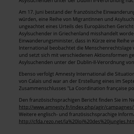
Asylsuchenden unter der Dublin II-Verordnung na
Am 17. Juni bestand der französische Einwanderun
würden, eine Reihe von MigrantInnen und Asylsuch
ungeachtet eines Urteils des Europäischen Gericht
Asylsuchender in Griechenland misshandelt worde
Einwanderungsminister, dass in Kürze eine Reihe
International beobachtet die Menschenrechtslage
und setzt sich mit verschiedenen Aktionsformen 
Asylsuchenden unter der Dublin-II-Verordnung von
Ebenso verfolgt Amnesty International die Situat
von Calais und war an der Erstellung eines im Sep
Zusammenschlusses "La Coordination française pour l
Den französischsprachigen Bericht finden Sie im Ne
http://www.amnesty.fr/index.php/agir/campagnes/r
Weitere englisch- und französischsprachige Informa
http://cfda.rezo.net/la%20loi%20des%20jungles.ht