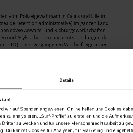
n vom Polizeigewahrsam in Calais und Lille in
res de rétention administrative) im ganzen Land
onen sowie Anwalts- und Richtergewerkschaften
anten und Asylsuchenden nach Entscheidungen der
tion - JLD) in der vergangenen Woche freigelassen
s die Inhaftierten keine Gelegenheit hatten, die
n. Die Massenfestnahmen und die zeitliche Dauer der
bungshaftzentren, von denen einige 800 bis 1000
nicht zugelassen. Die RichterInnen kamen auch zu dem
 Minderjährige seien und man sie daher nicht
Details
hsenen Migranten und Asylsuchenden befinden sich nach
 tun!
los und können von den Behörden festgenommen
nd wir auf Spenden angewiesen. Online helfen uns Cookies dabe
ankreich haben. Das Einwanderungsministerium hat
en zu analysieren, „Surf-Profile“ zu erstellen und die Aufmerksa
te Operation gegen ein kleineres provisorisches
n Dritter zu wecken und für unsere Menschenrechtsarbeit zu ge
sonen zur Befragung mitgenommen hat. In den nächsten
. Du kannst Cookies für Analysen, für Marketing und eingebettet