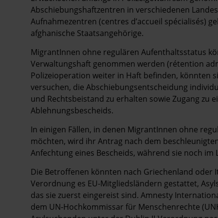
Abschiebungshaftzentren in verschiedenen Landest
Aufnahmezentren (centres d’accueil spécialisés) 
afghanische Staatsangehörige.
MigrantInnen ohne regulären Aufenthaltsstatus kön
Verwaltungshaft genommen werden (rétention admini
Polizeioperation weiter in Haft befinden, könnten
versuchen, die Abschiebungsentscheidung individu
und Rechtsbeistand zu erhalten sowie Zugang zu ein
Ablehnungsbescheids.
In einigen Fällen, in denen MigrantInnen ohne regu
möchten, wird ihr Antrag nach dem beschleunigten 
Anfechtung eines Bescheids, während sie noch im L
Die Betroffenen könnten nach Griechenland oder It
Verordnung es EU-Mitgliedsländern gestattet, Asyl
das sie zuerst eingereist sind. Amnesty Internati
dem UN-Hochkommissar für Menschenrechte (UNHCR)