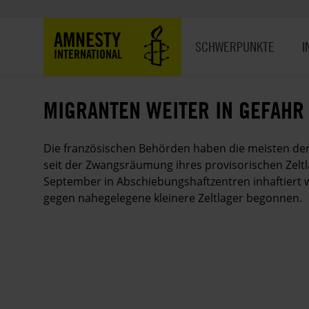
Direkt
zum
Hauptnavigation
AMNESTY
Inhalt
SCHWERPUNKTE
I
INTERNATIONAL
MIGRANTEN WEITER IN GEFAHR
Die französischen Behörden haben die meisten der
seit der Zwangsräumung ihres provisorischen Zeltla
September in Abschiebungshaftzentren inhaftiert 
gegen nahegelegene kleinere Zeltlager begonnen.