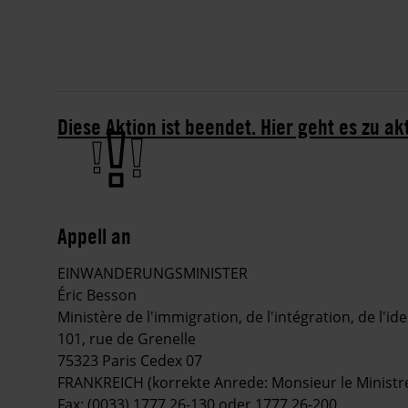
Diese Aktion ist beendet. Hier geht es zu ak
Appell an
EINWANDERUNGSMINISTER
Éric Besson
Ministère de l'immigration, de l'intégration, de l'i
101, rue de Grenelle
75323 Paris Cedex 07
FRANKREICH (korrekte Anrede: Monsieur le Ministr
Fax: (0033) 1777 26-130 oder 1777 26-200