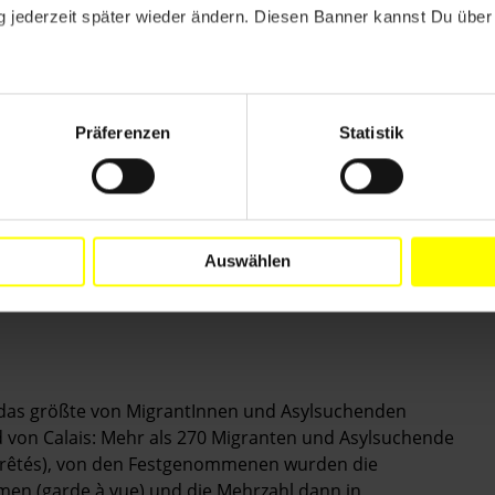
en Zeltlagern in der Gegend von Calais durchgeführt
 jederzeit später wieder ändern. Diesen Banner kannst Du über 
 auch denjenigen, die sich weiter in Haft befinden
rInnen angeordnet wurde, droht die Abschiebung in
ordnung).
Präferenzen
Statistik
ng zu fairen Asylverfahren oder Mindeststandards
oht außerdem die Abschiebung in ihre
en häufig Afghanistan, wo ihnen Folter oder andere
afghanischer Staatsangehöriger könnten nach dem in
 (la procédure prioritaire) entschieden werden, in
Auswählen
 Verfahrens beachtet werden müssen.
 das größte von MigrantInnen und Asylsuchenden
nd von Calais: Mehr als 270 Migranten und Asylsuchende
rêtés), von den Festgenommenen wurden die
n (garde à vue) und die Mehrzahl dann in