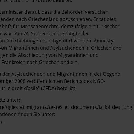
ch Griechenland zurückzuführen.
gsminister darauf, dass die Behörden versuchen
enden nach Griechenland abzuschieben. Er tat dies
shofs für Menschenrechte, demzufolge ein türkischer
n war. Am 24. September bestätigte der
 von Abschiebungen durchgeführt würden. Amnesty
 von MigrantInnen und Asylsuchenden in Griechenland
gegen die Abschiebung von MigrantInnen und
 Frankreich nach Griechenland ein.
ion der Asylsuchenden und MigrantInnen in der Gegend
tember 2008 veröffentlichten Berichts des NGO-
e droit d’asile" (CFDA) beteiligt.
tz unter:
efugies_et_migrants/textes_et_documents/la_loi_des_jungl
tionen finden Sie unter:
m
.