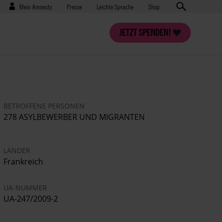
Benutzermenü
Presse
Mein Amnesty
Presse
Leichte Sprache
Shop
JETZT SPENDEN!
BETROFFENE PERSONEN
278 ASYLBEWERBER UND MIGRANTEN
LÄNDER
Frankreich
UA-NUMMER
UA-247/2009-2