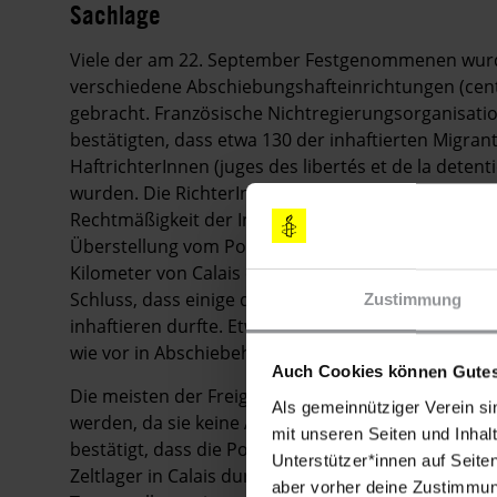
Sachlage
Viele der am 22. September Festgenommenen wurde
verschiedene Abschiebungshafteinrichtungen (cent
gebracht. Französische Nichtregierungsorganisati
bestätigten, dass etwa 130 der inhaftierten Migr
HaftrichterInnen (juges des libertés et de la deten
wurden. Die RichterInnen kamen zu dem Schluss, das
Rechtmäßigkeit der Inhaftierung in Frage zu stelle
Überstellung vom Polizeigewahrsam in die Abschie
Kilometer von Calais entfernt liegen, haben dies 
Schluss, dass einige der Inhaftierten unbegleitete
Zustimmung
inhaftieren durfte. Etwa acht bis zehn der erwac
wie vor in Abschiebehaft.
Auch Cookies können Gutes
Die meisten der Freigelassenen sind nun obdach
Als gemeinnütziger Verein si
werden, da sie keine Aufenthaltserlaubnis für Fr
mit unseren Seiten und Inhalt
bestätigt, dass die Polizei am 2. Oktober eine zwei
Unterstützer*innen auf Seite
Zeltlager in Calais durchgeführt und etwa 30 Per
aber vorher deine Zustimmung