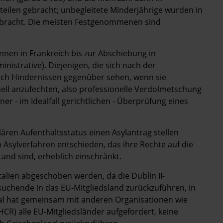
eilen gebracht; unbegleitete Minderjährige wurden in
gebracht. Die meisten Festgenommenen sind
nen in Frankreich bis zur Abschiebung in
strative). Diejenigen, die sich nach der
 sich Hindernissen gegenüber sehen, wenn sie
ell anzufechten, also professionelle Verdolmetschung
er - im Idealfall gerichtlichen - Überprüfung eines
lären Aufenthaltsstatus einen Asylantrag stellen
Asylverfahren entschieden, das ihre Rechte auf die
and sind, erheblich einschränkt.
alien abgeschoben werden, da die Dublin II-
suchende in das EU-Mitgliedsland zurückzuführen, in
onal hat gemeinsam mit anderen Organisationen wie
 alle EU-Mitgliedsländer aufgefordert, keine