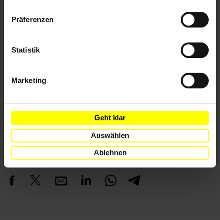
Weitere Informationen
Datenschutzerklärung
Präferenzen
Länder
Statistik
Vereinigte Staaten Von Amerika
Marketing
Themen
Todesstrafe
Geht klar
Auswählen
Ablehnen
Teile diesen Beitrag