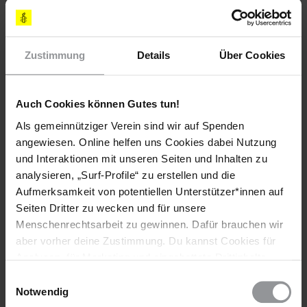
Jahr 1977 sind dort 1191 Menschen hingerichtet worden, 448
davon in Texas.
Weitere Aktionen des Eilaktionsnetzes sind nicht erforderlich.
Zustimmung
Details
Über Cookies
Vielen Dank allen, die mit ihren Appellen versucht haben, die
Hinrichtung zu verhindern.
HISTORIE DIESER URGENT ACTION
Auch Cookies können Gutes tun!
Als gemeinnütziger Verein sind wir auf Spenden
07. JANUAR 2010
angewiesen. Online helfen uns Cookies dabei Nutzung
Hinrichtung
und Interaktionen mit unseren Seiten und Inhalten zu
analysieren, „Surf-Profile“ zu erstellen und die
29. NOVEMBER 2009
Bevorstehende Hinrichtung
Aufmerksamkeit von potentiellen Unterstützer*innen auf
Seiten Dritter zu wecken und für unsere
23. SEPTEMBER 2009
Menschenrechtsarbeit zu gewinnen. Dafür brauchen wir
Hinrichtung gestoppt
aber vorher deine Zustimmung. Du kannst Cookies für
09. SEPTEMBER 2009
Analysen, für Marketing und eingebettete Drittinhalte
Hinrichtung verhindern!
auch ablehnen, oder deine Meinung jederzeit später
Einwilligungsauswahl
wieder ändern. Diesen Banner kannst Du über den Link
Notwendig
im Footer schnell wieder aufrufen.