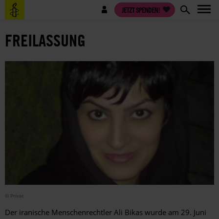
Direkt
Benutzermenü
JETZT SPENDEN!
zum
Inhalt
FREILASSUNG
© Privat
Der iranische Menschenrechtler Ali Bikas wurde am 29. Juni