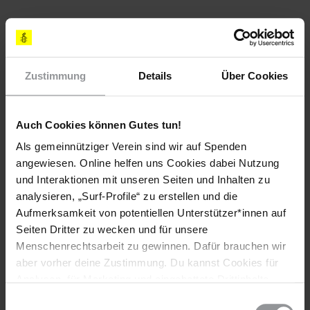
[SCHREIBEN SIE BITTE ]
E-MAILS, FAXE ODER LUFTPOSTBRIEFE MIT FOLGENDEN
FORDERUNGEN
Zustimmung
Details
Über Cookies
Bitte sorgen Sie dafür, dass Sonia Garro Alfonso, Ramón
Alejandro Muñoz González und Eugenio Hernández
Auch Cookies können Gutes tun!
Hernández ein faires Gerichtsverfahren erhalten, das
internationalen Standards entspricht.
Als gemeinnütziger Verein sind wir auf Spenden
angewiesen. Online helfen uns Cookies dabei Nutzung
Stellen Sie bitte sicher, dass die Anklagen gegen die drei
und Interaktionen mit unseren Seiten und Inhalten zu
Aktivist_innen auf eindeutigen Beweisen basieren, und
analysieren, „Surf-Profile“ zu erstellen und die
gewährleisten Sie das Recht auf Unschuldsvermutung.
Aufmerksamkeit von potentiellen Unterstützer*innen auf
Ich fordere Sie höflich auf, den Verhandlungstermin nicht
Seiten Dritter zu wecken und für unsere
noch einmal zu verschieben oder aber ansonsten die
Menschenrechtsarbeit zu gewinnen. Dafür brauchen wir
drei Aktivist_innen bis Prozessbeginn freizulassen.
aber vorher deine Zustimmung. Du kannst Cookies für
Analysen, für Marketing und eingebettete Drittinhalte
[APPELLE AN]
auch ablehnen, oder deine Meinung jederzeit später
Einwilligungsauswahl