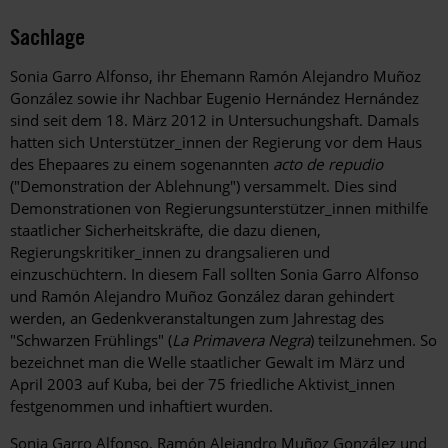
Sachlage
Sonia Garro Alfonso, ihr Ehemann Ramón Alejandro Muñoz
González sowie ihr Nachbar Eugenio Hernández Hernández
sind seit dem 18. März 2012 in Untersuchungshaft. Damals
hatten sich Unterstützer_innen der Regierung vor dem Haus
des Ehepaares zu einem sogenannten
acto de repudio
("Demonstration der Ablehnung") versammelt. Dies sind
Demonstrationen von Regierungsunterstützer_innen mithilfe
staatlicher Sicherheitskräfte, die dazu dienen,
Regierungskritiker_innen zu drangsalieren und
einzuschüchtern. In diesem Fall sollten Sonia Garro Alfonso
und Ramón Alejandro Muñoz González daran gehindert
werden, an Gedenkveranstaltungen zum Jahrestag des
"Schwarzen Frühlings" (
La Primavera Negra
) teilzunehmen. So
bezeichnet man die Welle staatlicher Gewalt im März und
April 2003 auf Kuba, bei der 75 friedliche Aktivist_innen
festgenommen und inhaftiert wurden.
Sonia Garro Alfonso, Ramón Alejandro Muñoz González und