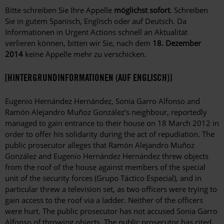
Bitte schreiben Sie Ihre Appelle
möglichst sofort
. Schreiben
Sie in gutem Spanisch, Englisch oder auf Deutsch. Da
Informationen in Urgent Actions schnell an Aktualität
verlieren können, bitten wir Sie, nach dem
18. Dezember
2014
keine Appelle mehr zu verschicken.
[HINTERGRUNDINFORMATIONEN (AUF ENGLISCH)]
Eugenio Hernández Hernández, Sonia Garro Alfonso and
Ramón Alejandro Muñoz González’s neighbour, reportedly
managed to gain entrance to their house on 18 March 2012 in
order to offer his solidarity during the act of repudiation. The
public prosecutor alleges that Ramón Alejandro Muñoz
González and Eugenio Hernández Hernández threw objects
from the roof of the house against members of the special
unit of the security forces (Grupo Táctico Especial), and in
particular threw a television set, as two officers were trying to
gain access to the roof via a ladder. Neither of the officers
were hurt. The public prosecutor has not accused Sonia Garro
Alfonso of throwing objects. The public prosecutor has cited