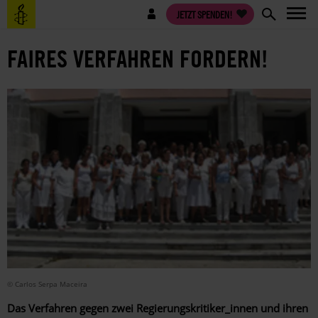
Direkt
Benutzermenü
JETZT SPENDEN!
zum
Inhalt
FAIRES VERFAHREN FORDERN!
© Carlos Serpa Maceira
Das Verfahren gegen zwei Regierungskritiker_innen und ihren