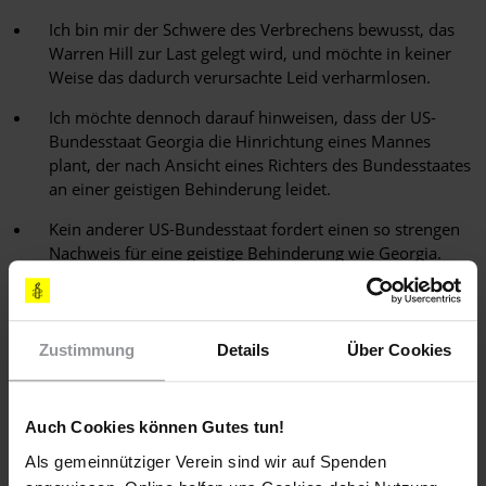
Ich bin mir der Schwere des Verbrechens bewusst, das
Warren Hill zur Last gelegt wird, und möchte in keiner
Weise das dadurch verursachte Leid verharmlosen.
Ich möchte dennoch darauf hinweisen, dass der US-
Bundesstaat Georgia die Hinrichtung eines Mannes
plant, der nach Ansicht eines Richters des Bundesstaates
an einer geistigen Behinderung leidet.
Kein anderer US-Bundesstaat fordert einen so strengen
Nachweis für eine geistige Behinderung wie Georgia.
Ich bitte Sie eindringlich, das gegen Warren Hill
verhängte Todesurteil umzuwandeln und möchte mich
ausdrücklich gegen seine Hinrichtung aussprechen.
Zustimmung
Details
Über Cookies
[APPELLE AN]
Auch Cookies können Gutes tun!
BEGNADIGUNGSAUSSCHUSS VON GEORGIA
Als gemeinnütziger Verein sind wir auf Spenden
E-Mail:
clemency@garesource.org
(bitte mit dem Zusatz: