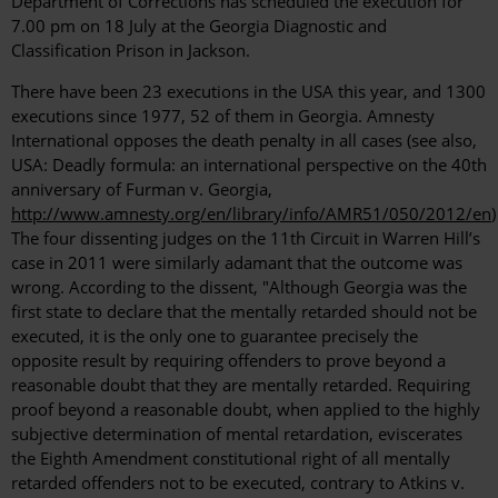
Department of Corrections has scheduled the execution for
7.00 pm on 18 July at the Georgia Diagnostic and
Classification Prison in Jackson.
There have been 23 executions in the USA this year, and 1300
executions since 1977, 52 of them in Georgia. Amnesty
International opposes the death penalty in all cases (see also,
USA: Deadly formula: an international perspective on the 40th
anniversary of Furman v. Georgia,
http://www.amnesty.org/en/library/info/AMR51/050/2012/en
)
The four dissenting judges on the 11th Circuit in Warren Hill’s
case in 2011 were similarly adamant that the outcome was
wrong. According to the dissent, "Although Georgia was the
first state to declare that the mentally retarded should not be
executed, it is the only one to guarantee precisely the
opposite result by requiring offenders to prove beyond a
reasonable doubt that they are mentally retarded. Requiring
proof beyond a reasonable doubt, when applied to the highly
subjective determination of mental retardation, eviscerates
the Eighth Amendment constitutional right of all mentally
retarded offenders not to be executed, contrary to Atkins v.