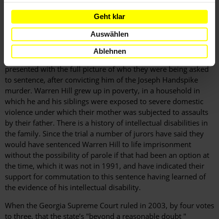
incarcerated for murder. Joseph Handspike was bludgeoned
Geht klar
to death in the cell that the two men shared. At the time,
Warren Hill was serving a life sentence for the murder of his
Auswählen
girlfriend in 1986.
Ablehnen
The jurors at Warren Hill’s trial for the 1990 murder were not
presented with the full picture of who they were being asked
to sentence, after convicting him of the Joseph Handspike
murder. Warren Hill grew up in poverty, in a household in
which he and his siblings were exposed to severe domestic
violence under which their mother was subjected to assaults
by their father. There is a history of intellectual disabilities in
the family. Since the trial a number of jurors have said they
would have sentenced Warren Hill to life imprisonment
without the possibility of parole if that had been an option at
the time, which it was not in 1991, and have indicated their
support for commutation to this sentence having learned of
the evidence of his intellectual disability.
When the Georgia Supreme Court ruled in 2003, by four votes
to three, that the state’s "beyond a reasonable doubt "