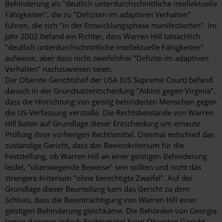
Behinderung als "deutlich unterdurchschnittliche intellektuelle
Fähigkeiten", die zu "Defiziten im adaptiven Verhalten"
führen, die sich "in der Entwicklungsphase manifestierten". Im
Jahr 2002 befand ein Richter, dass Warren Hill tatsächlich
"deutlich unterdurchschnittliche intellektuelle Fähigkeiten"
aufweise, aber dass nicht zweifelsfrei "Defizite im adaptiven
Verhalten" nachzuweisen seien.
Der Oberste Gerichtshof der USA (US Supreme Court) befand
danach in der Grundsatzentscheidung "Atkins gegen Virginia",
dass die Hinrichtung von geistig behinderten Menschen gegen
die US-Verfassung verstoße. Die Rechtsbeistände von Warren
Hill baten auf Grundlage dieser Entscheidung um erneute
Prüfung ihrer vorherigen Rechtsmittel. Diesmal entschied das
zuständige Gericht, dass das Beweiskriterium für die
Feststellung, ob Warren Hill an einer geistigen Behinderung
leidet, "überwiegende Beweise" sein sollten und nicht das
strengere Kriterium "ohne berechtigte Zweifel". Auf der
Grundlage dieser Beurteilung kam das Gericht zu dem
Schluss, dass die Beeinträchtigung von Warren Hill einer
geistigen Behinderung gleichkäme. Die Behörden von Georgia
legten dagegen jedoch Rechtsmittel beim Obersten Gericht