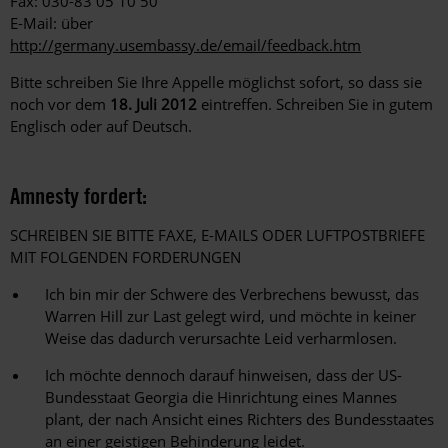
Fax: 030-83 05 10 50
E-Mail: über
http://germany.usembassy.de/email/feedback.htm
Bitte schreiben Sie Ihre Appelle möglichst sofort, so dass sie
noch vor dem
18. Juli 2012
eintreffen. Schreiben Sie in gutem
Englisch oder auf Deutsch.
Amnesty fordert:
SCHREIBEN SIE BITTE FAXE, E-MAILS ODER LUFTPOSTBRIEFE
MIT FOLGENDEN FORDERUNGEN
Ich bin mir der Schwere des Verbrechens bewusst, das
Warren Hill zur Last gelegt wird, und möchte in keiner
Weise das dadurch verursachte Leid verharmlosen.
Ich möchte dennoch darauf hinweisen, dass der US-
Bundesstaat Georgia die Hinrichtung eines Mannes
plant, der nach Ansicht eines Richters des Bundesstaates
an einer geistigen Behinderung leidet.