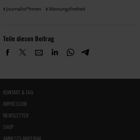
Journalist*innen
Meinungsfreiheit
Teile diesen Beitrag
Fußbereich
KONTAKT & FAQ
IMPRESSUM
NEWSLETTER
SHOP
AMNESTY-MATERIAL