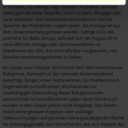
Moi wurde am 19. August 2015 in der Hauptstadt Juba
erschossen, nur wenige Tage nachdem Präsident Salva Kiir
damit gedroht hatte, Reporter_innen zu töten, die gegen das
Land arbeiteten. Das Geheimdienstministerium und der
Sprecher des Präsidenten sagten später, die Aussage sei aus
dem Zusammenhang gerissen worden. George Livio, ein
Journalist für Radio Miraya, befindet sich seit August 2014
ohne offizielle Anklage oder Gerichtsverfahren im
Gewahrsam des NSS. Ihm wird offenbar vorgeworfen, mit
Rebellen zusammengearbeitet zu haben.
Ein Gesetz vom Oktober 2014 erteilt dem NSS weitreichende
Befugnisse. Demnach ist der nationale Sicherheitsdienst
berechtigt, Bürger_innen festzunehmen, zu inhaftieren und
Gegenstände zu konfiszieren. Mechanismen zur
unabhängigen Überprüfung dieser Befugnisse oder
ausreichende Schutzmaßnahmen gegen deren Missbrauch
wurden in dem Gesetz jedoch nicht festgelegt. Das Gesetz
macht keine genauen Angaben über zulässige
Hafteinrichtungen und garantiert keine grundlegenden Rechte
für ordnungsgemäße Gerichtsverfahren, wie zum Beispiel das