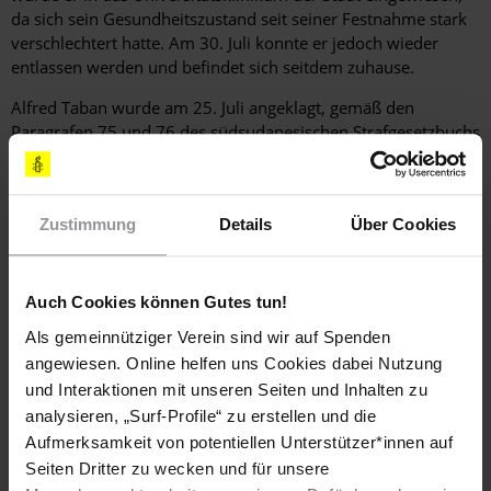
da sich sein Gesundheitszustand seit seiner Festnahme stark
verschlechtert hatte. Am 30. Juli konnte er jedoch wieder
entlassen werden und befindet sich seitdem zuhause.
Alfred Taban wurde am 25. Juli angeklagt, gemäß den
Paragrafen 75 und 76 des südsudanesischen Strafgesetzbuchs
"falsche Aussagen gegen den Südsudan veröffentlicht oder
kommuniziert" und "den Präsidenten beleidigt bzw. in seiner
Autorität untergraben" zu haben. Bisher ist noch kein Termin
Zustimmung
Details
Über Cookies
für den Beginn seines Gerichtsverfahrens festgesetzt worden.
Amnesty International ist der Ansicht, dass Alfred Taban
lediglich aufgrund der friedlichen Wahrnehmung seines
Auch Cookies können Gutes tun!
Rechts auf freie Meinungsäußerung angeklagt wurde.
Als gemeinnütziger Verein sind wir auf Spenden
angewiesen. Online helfen uns Cookies dabei Nutzung
Hintergrundinformation
und Interaktionen mit unseren Seiten und Inhalten zu
analysieren, „Surf-Profile“ zu erstellen und die
Hintergrund
Die Arbeitsbedingungen für Journalist_innen im Südsudan
Aufmerksamkeit von potentiellen Unterstützer*innen auf
sind äußerst gefährlich. Sie werden regelmäßig
Seiten Dritter zu wecken und für unsere
eingeschüchtert, schikaniert, willkürlich inhaftiert,