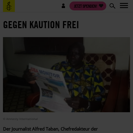
Direkt
Benutzermenü
JETZT SPENDEN!
zum
Inhalt
GEGEN KAUTION FREI
© Amnesty International
Der Journalist Alfred Taban, Chefredakteur der