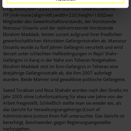
[img_assist|nid=12532|title=Mansour Ossanlu|desc=©
ITF|link=none|align=left|width=220|height=130]Zwei
Mitglieder des Gewerkschaftsvorstands, der Vorsitzende
Mansour Ossanlu und der stellvertretende Vorsitzende
Ebrahim Maddadi, leisten zurzeit aufgrund ihrer friedlichen
gewerkschaftlichen Aktivitäten Gefängnisstrafen ab. Mansour
Ossanlu wurde zu fünf Jahren Gefängnis verurteilt und wird
derzeit unter schlechten Haftbedingungen in Reja’i Shahr-
Gefängnis in Karaj in der Nähe von Teheran festgehalten.
Ebrahim Maddadi sitzt im Evin-Gefängnis in Teheran eine
dreijährige Gefängnisstrafe ab, die ihm 2007 auferlegt
wurden. Beide Männer sind gewaltlose politische Gefangene.
Saeed Torabian und Reza Shahabi wurden nach den Streiks im
Jahr 2005 ohne Lohnfortzahlung für etwa vier Jahre von der
Arbeit freigestellt. Schließlich stellte man sie wieder ein, als
das Gericht für Verwaltungsangehörige (Court of
Administrative Justice) ihren Fall untersuchte. Das Gericht ist
berechtigt, Beschwerden gegen Regierungsangestellte
nachzugehen.