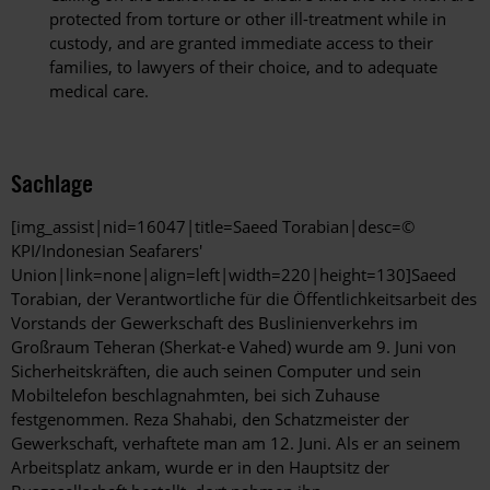
protected from torture or other ill-treatment while in
custody, and are granted immediate access to their
families, to lawyers of their choice, and to adequate
medical care.
Sachlage
[img_assist|nid=16047|title=Saeed Torabian|desc=©
KPI/Indonesian Seafarers'
Union|link=none|align=left|width=220|height=130]Saeed
Torabian, der Verantwortliche für die Öffentlichkeitsarbeit des
Vorstands der Gewerkschaft des Buslinienverkehrs im
Großraum Teheran (Sherkat-e Vahed) wurde am 9. Juni von
Sicherheitskräften, die auch seinen Computer und sein
Mobiltelefon beschlagnahmten, bei sich Zuhause
festgenommen. Reza Shahabi, den Schatzmeister der
Gewerkschaft, verhaftete man am 12. Juni. Als er an seinem
Arbeitsplatz ankam, wurde er in den Hauptsitz der