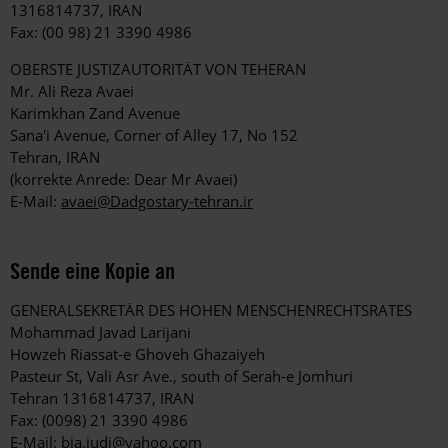
1316814737, IRAN
Fax: (00 98) 21 3390 4986
OBERSTE JUSTIZAUTORITÄT VON TEHERAN
Mr. Ali Reza Avaei
Karimkhan Zand Avenue
Sana'i Avenue, Corner of Alley 17, No 152
Tehran, IRAN
(korrekte Anrede: Dear Mr Avaei)
E-Mail:
avaei@Dadgostary-tehran.ir
Sende eine Kopie an
GENERALSEKRETÄR DES HOHEN MENSCHENRECHTSRATES
Mohammad Javad Larijani
Howzeh Riassat-e Ghoveh Ghazaiyeh
Pasteur St, Vali Asr Ave., south of Serah-e Jomhuri
Tehran 1316814737, IRAN
Fax: (0098) 21 3390 4986
E-Mail:
bia.judi@yahoo.com