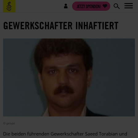
Direkt
Benutzermenü
JETZT SPENDEN!
zum
Inhalt
GEWERKSCHAFTER INHAFTIERT
© privat
Die beiden führenden Gewerkschafter Saeed Torabian und