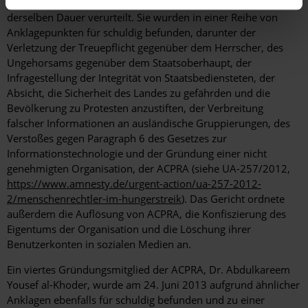
bzw. elf Jahren Haft mit anschließendem Reiseverbot
derselben Dauer verurteilt. Sie wurden in einer Reihe von
Anklagepunkten für schuldig befunden, darunter der
Verletzung der Treuepflicht gegenüber dem Herrscher, des
Ungehorsams gegenüber dem Staatsoberhaupt, der
Infragestellung der Integrität von Staatsbediensteten, der
Absicht, die Sicherheit des Landes zu gefährden und die
Bevölkerung zu Protesten anzustiften, der Verbreitung
falscher Informationen an ausländische Gruppierungen, des
Verstoßes gegen Paragraph 6 des Gesetzes zur
Informationstechnologie und der Gründung einer nicht
genehmigten Organisation, der ACPRA (siehe UA-257/2012,
https://www.amnesty.de/urgent-action/ua-257-2012-
2/menschenrechtler-im-hungerstreik
). Das Gericht ordnete
außerdem die Auflösung von ACPRA, die Konfiszierung des
Eigentums der Organisation und die Löschung ihrer
Benutzerkonten in sozialen Medien an.
Ein viertes Gründungsmitglied der ACPRA, Dr. Abdulkareem
Yousef al-Khoder, wurde am 24. Juni 2013 aufgrund ähnlicher
Anklagen ebenfalls für schuldig befunden und zu einer