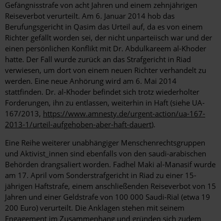
Gefängnisstrafe von acht Jahren und einem zehnjährigen
Reiseverbot verurteilt. Am 6. Januar 2014 hob das
Berufungsgericht in Qasim das Urteil auf, da es von einem
Richter gefällt worden sei, der nicht unparteiisch war und der
einen persönlichen Konflikt mit Dr. Abdulkareem al-Khoder
hatte. Der Fall wurde zurück an das Strafgericht in Riad
verwiesen, um dort von einem neuen Richter verhandelt zu
werden. Eine neue Anhörung wird am 6. Mai 2014
stattfinden. Dr. al-Khoder befindet sich trotz wiederholter
Forderungen, ihn zu entlassen, weiterhin in Haft (siehe UA-
167/2013,
https://www.amnesty.de/urgent-action/ua-167-
2013-1/urteil-aufgehoben-aber-haft-dauert
).
Eine Reihe weiterer unabhängiger Menschenrechtsgruppen
und Aktivist_innen sind ebenfalls von den saudi-arabischen
Behörden drangsaliert worden. Fadhel Maki al-Manasif wurde
am 17. April vom Sonderstrafgericht in Riad zu einer 15-
jährigen Haftstrafe, einem anschließenden Reiseverbot von 15
Jahren und einer Geldstrafe von 100 000 Saudi-Rial (etwa 19
200 Euro) verurteilt. Die Anklagen stehen mit seinem
Engagement im Zusammenhang und gründen sich zudem