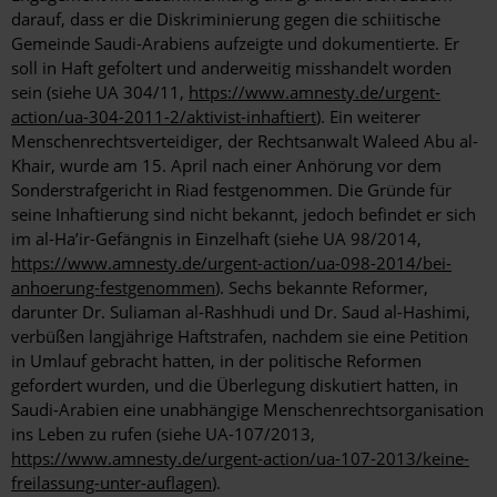
darauf, dass er die Diskriminierung gegen die schiitische
Gemeinde Saudi-Arabiens aufzeigte und dokumentierte. Er
soll in Haft gefoltert und anderweitig misshandelt worden
sein (siehe UA 304/11,
https://www.amnesty.de/urgent-
action/ua-304-2011-2/aktivist-inhaftiert
). Ein weiterer
Menschenrechtsverteidiger, der Rechtsanwalt Waleed Abu al-
Khair, wurde am 15. April nach einer Anhörung vor dem
Sonderstrafgericht in Riad festgenommen. Die Gründe für
seine Inhaftierung sind nicht bekannt, jedoch befindet er sich
im al-Ha’ir-Gefängnis in Einzelhaft (siehe UA 98/2014,
https://www.amnesty.de/urgent-action/ua-098-2014/bei-
anhoerung-festgenommen
). Sechs bekannte Reformer,
darunter Dr. Suliaman al-Rashhudi und Dr. Saud al-Hashimi,
verbüßen langjährige Haftstrafen, nachdem sie eine Petition
in Umlauf gebracht hatten, in der politische Reformen
gefordert wurden, und die Überlegung diskutiert hatten, in
Saudi-Arabien eine unabhängige Menschenrechtsorganisation
ins Leben zu rufen (siehe UA-107/2013,
https://www.amnesty.de/urgent-action/ua-107-2013/keine-
freilassung-unter-auflagen
).