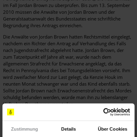
im Fall Jordan Brown zu überprüfen. Bis zum 13. September
2010 müssen die Anwälte von Jordan Brown und der
Generalstaatsanwalt des Bundesstaates eine schriftliche
Begründung ihres Antrags einreichen.
Die Anwälte von Jordan Brown hatten Rechtsmittel eingelegt,
nachdem ein Richter den Antrag auf Verhandlung des Falls
nach Jugendstrafrecht abgelehnt hatte. Jordan Brown, der
zum Tatzeitpunkt elf Jahre alt war, wurde nach dem
allgemeinen Strafrecht für Erwachsene angeklagt, da das
Recht in Pennsylvania dies bei Tötungsdelikten vorsieht. Ihm
wird zweifacher Mord zur Last gelegt, da Kenzie Houk im
neunten Monat schwanger war und das Kind ebenfalls starb.
Sollte Jordan Brown nach Erwachsenenstrafrecht des Mordes
schuldig befunden werden, würde man ihn zu lebenslanger
Haft ohne Bewährung verurteilen.
Durch die Entscheidung des Gerichts, die Rechtsmittel zu
überprüfen, besteht nun die Möglichkeit, dass das
Gerichtsverfahren von Jordan Brown zukünftig unter
Zustimmung
Details
Über Cookies
Anwendung des Jugendstrafrechts durchgeführt wird.