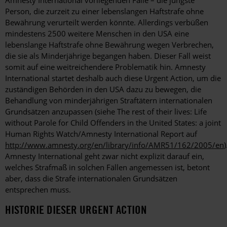
Amnesty International vorliegenden Fälle – die jüngste
Person, die zurzeit zu einer lebenslangen Haftstrafe ohne
Bewährung verurteilt werden könnte. Allerdings verbüßen
mindestens 2500 weitere Menschen in den USA eine
lebenslange Haftstrafe ohne Bewährung wegen Verbrechen,
die sie als Minderjährige begangen haben. Dieser Fall weist
somit auf eine weitreichendere Problematik hin. Amnesty
International startet deshalb auch diese Urgent Action, um die
zuständigen Behörden in den USA dazu zu bewegen, die
Behandlung von minderjährigen Straftätern internationalen
Grundsätzen anzupassen (siehe The rest of their lives: Life
without Parole for Child Offenders in the United States: a joint
Human Rights Watch/Amnesty International Report auf
http://www.amnesty.org/en/library/info/AMR51/162/2005/en
)
Amnesty International geht zwar nicht explizit darauf ein,
welches Strafmaß in solchen Fällen angemessen ist, betont
aber, dass die Strafe internationalen Grundsätzen
entsprechen muss.
HISTORIE DIESER URGENT ACTION