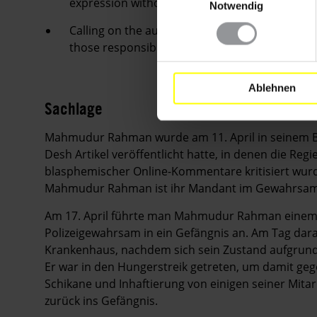
expression without fear of reprisals, includin
Notwendig
Calling on the authorities to ensure that attac
those responsible brought to justice.
Ablehnen
Sachlage
Mahmudur Rahman wurde am 11. April in seinem 
Desh Artikel veröffentlicht hatte, in denen die Re
blasphemischer Online-Kommentare kritisiert wur
Mahmudur Rahman ist ihr Mandant im Gewahrsam de
Am 17. April führte man Mahmudur Rahman einem R
Polizeigewahrsam in ein Gefängnis an. Am Tag da
Krankenhaus, nachdem sich sein Zustand aufgrund 
Er war in den Hungerstreik getreten, um damit geg
Schikane und Inhaftierung von einigen seiner Mita
zurück ins Gefängnis.