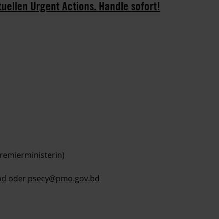
tuellen Urgent Actions. Handle sofort!
Premierministerin)
bd
oder
psecy@pmo.gov.bd