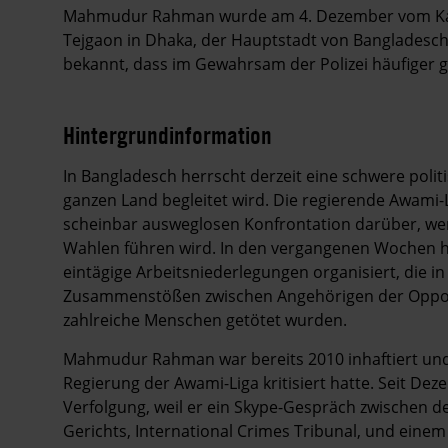
Mahmudur Rahman wurde am 4. Dezember vom Kash
Tejgaon in Dhaka, der Hauptstadt von Bangladesch, 
bekannt, dass im Gewahrsam der Polizei häufiger ge
Hintergrundinformation
Hintergrund
In Bangladesch herrscht derzeit eine schwere poli
ganzen Land begleitet wird. Die regierende Awami-L
scheinbar ausweglosen Konfrontation darüber, wer 
Wahlen führen wird. In den vergangenen Wochen h
eintägige Arbeitsniederlegungen organisiert, die 
Zusammenstößen zwischen Angehörigen der Opposit
zahlreiche Menschen getötet wurden.
Mahmudur Rahman war bereits 2010 inhaftiert und 
Regierung der Awami-Liga kritisiert hatte. Seit De
Verfolgung, weil er ein Skype-Gespräch zwischen 
Gerichts, International Crimes Tribunal, und einem