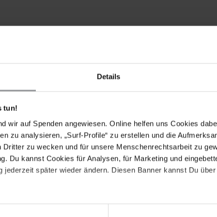
ENDEN FORDERUNGEN
dass Mahmudur Rahman weder gefoltert noch auf andere
Details
stInnen ihr Recht auf freie Meinungsäußerung ohne Angst
hikane oder willkürlichen Festnahmen, ausüben können.
 tun!
ergriffe auf JournalistInnen umfassend untersucht und
nd wir auf Spenden angewiesen. Online helfen uns Cookies dabe
en.
en zu analysieren, „Surf-Profile“ zu erstellen und die Aufmerksa
n Dritter zu wecken und für unsere Menschenrechtsarbeit zu ge
. Du kannst Cookies für Analysen, für Marketing und eingebettet
 jederzeit später wieder ändern. Diesen Banner kannst Du über 
ure that Mahmudur Rahman is not subjected to torture
lists are able to exercise their rights to freedom of