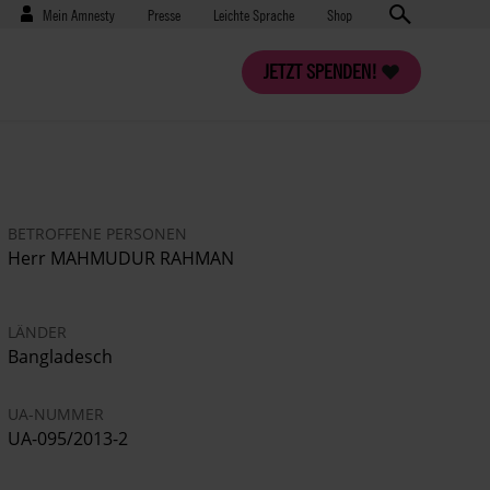
Benutzermenü
Presse
Mein Amnesty
Presse
Leichte Sprache
Shop
JETZT SPENDEN!
BETROFFENE PERSONEN
Herr MAHMUDUR RAHMAN
LÄNDER
Bangladesch
UA-NUMMER
UA-095/2013-2