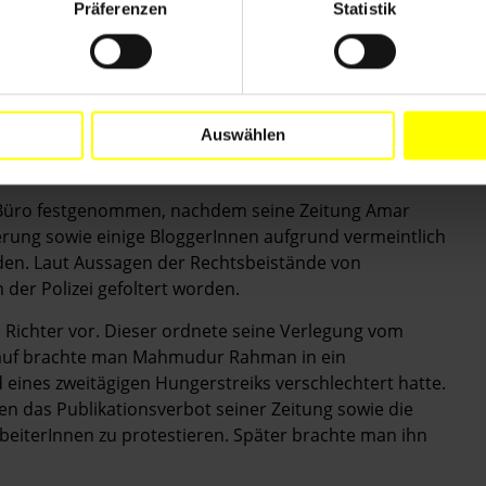
g harassment or arbitrary detention.
Präferenzen
Statistik
ks against journalists are thoroughly investigated and
Auswählen
Büro festgenommen, nachdem seine Zeitung Amar
gierung sowie einige BloggerInnen aufgrund vermeintlich
den. Laut Aussagen der Rechtsbeistände von
r Polizei gefoltert worden.
ichter vor. Dieser ordnete seine Verlegung vom
rauf brachte man Mahmudur Rahman in ein
eines zweitägigen Hungerstreiks verschlechtert hatte.
en das Publikationsverbot seiner Zeitung sowie die
rbeiterInnen zu protestieren. Später brachte man ihn