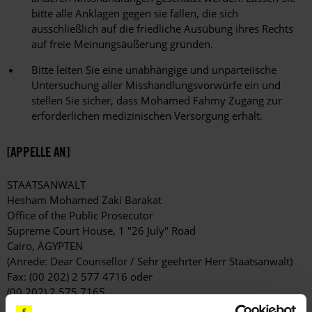
bitte alle Anklagen gegen sie fallen, die sich
ausschließlich auf die friedliche Ausübung ihres Rechts
auf freie Meinungsäußerung gründen.
Bitte leiten Sie eine unabhängige und unparteiische
Untersuchung aller Misshandlungsvorwürfe ein und
stellen Sie sicher, dass Mohamed Fahmy Zugang zur
erforderlichen medizinischen Versorgung erhält.
[APPELLE AN]
STAATSANWALT
Hesham Mohamed Zaki Barakat
Office of the Public Prosecutor
Supreme Court House, 1 "26 July" Road
Cairo, ÄGYPTEN
(Anrede: Dear Counsellor / Sehr geehrter Herr Staatsanwalt)
Fax: (00 202) 2 577 4716 oder
(00 202) 2 575 7165
(nur während der Bürozeiten, MEZ +1)