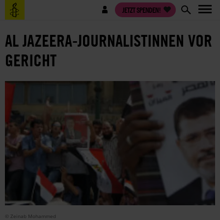
Direkt
Benutzermenü
JETZT SPENDEN!
zum
Inhalt
AL JAZEERA-JOURNALISTINNEN VOR
GERICHT
© Zeinab Mohammed