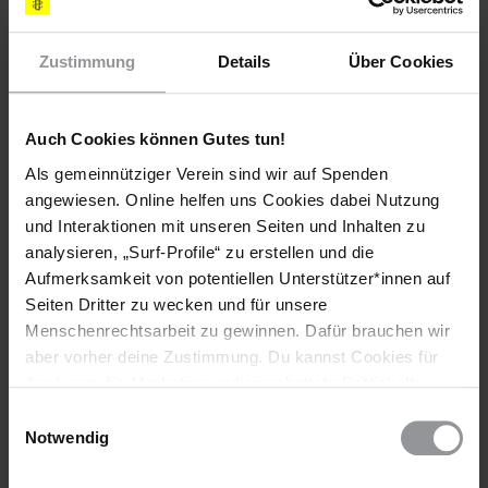
ÜBERGANGSPRÄSIDENT
Adly Mahmoud Mansour
Zustimmung
Details
Über Cookies
Office of the President
Al Ittihadia Palace
Cairo, ÄGYPTEN
Auch Cookies können Gutes tun!
(Anrede: Your Excellency / Exzellenz)
Als gemeinnütziger Verein sind wir auf Spenden
Fax: (00 202) 2 391 1441
angewiesen. Online helfen uns Cookies dabei Nutzung
KOPIEN AN
und Interaktionen mit unseren Seiten und Inhalten zu
STELLVERTRETENDER BEAUFTRAGTER FÜR
analysieren, „Surf-Profile“ zu erstellen und die
MENSCHENRECHTE IM AUSSENMINISTERIUM
Aufmerksamkeit von potentiellen Unterstützer*innen auf
Mahy Hassan Abdel Latif
Seiten Dritter zu wecken und für unsere
Multilateral Affairs and International Security Affairs Ministry
Menschenrechtsarbeit zu gewinnen. Dafür brauchen wir
of Foreign Affairs
aber vorher deine Zustimmung. Du kannst Cookies für
Corniche al-Nil, Cairo, ÄGYPTEN
Analysen, für Marketing und eingebettete Drittinhalte
Fax: (00 202) 2 574 9713
E-Mail:
Contact.Us@mfa.gov.eg
auch ablehnen, oder deine Meinung jederzeit später
Einwilligungsauswahl
wieder ändern. Diesen Banner kannst Du über den Link
Notwendig
BOTSCHAFT DER ARABISCHEN REPUBLIK ÄGYPTEN
im Footer schnell wieder aufrufen.
S. E. Herrn Mohamed Abdelhamid Ibrahim Higazy
Datenschutzerklärung