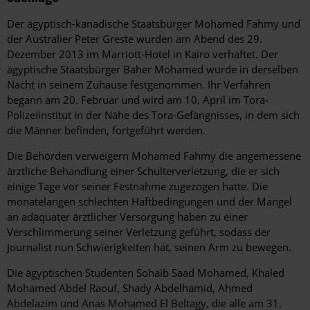
Der ägyptisch-kanadische Staatsbürger Mohamed Fahmy und
der Australier Peter Greste wurden am Abend des 29.
Dezember 2013 im Marriott-Hotel in Kairo verhaftet. Der
ägyptische Staatsbürger Baher Mohamed wurde in derselben
Nacht in seinem Zuhause festgenommen. Ihr Verfahren
begann am 20. Februar und wird am 10. April im Tora-
Polizeiinstitut in der Nähe des Tora-Gefängnisses, in dem sich
die Männer befinden, fortgeführt werden.
Die Behörden verweigern Mohamed Fahmy die angemessene
ärztliche Behandlung einer Schulterverletzung, die er sich
einige Tage vor seiner Festnahme zugezogen hatte. Die
monatelangen schlechten Haftbedingungen und der Mangel
an adäquater ärztlicher Versorgung haben zu einer
Verschlimmerung seiner Verletzung geführt, sodass der
Journalist nun Schwierigkeiten hat, seinen Arm zu bewegen.
Die ägyptischen Studenten Sohaib Saad Mohamed, Khaled
Mohamed Abdel Raouf, Shady Abdelhamid, Ahmed
Abdelazim und Anas Mohamed El Beltagy, die alle am 31.