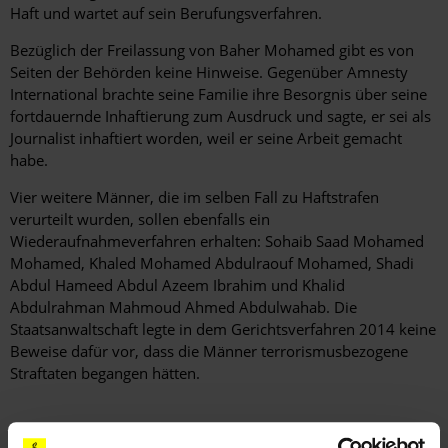
Haft und wartet auf sein Berufungsverfahren.
Bezüglich der Freilassung von Baher Mohamed gibt es von
Seiten der Behörden keine Hinweise. Gegenüber Amnesty
International brachte seine Familie ihre Besorgnis über seine
fortdauernde Inhaftierung zum Ausdruck und sagte, er sei als
Journalist inhaftiert worden, weil er seine Arbeit gemacht
habe.
Vier weitere Männer, die im selben Fall zu Haftstrafen
verurteilt wurden, sollen ebenfalls ein
Wiederaufnahmeverfahren erhalten: Sohaib Saad Mohamed
Mohamed, Khaled Mohamed Abdulraouf Mohamed, Shadi
Abdul Hameed Abdul Azeem Ibrahim und Khalid
Abdulrahman Mahmoud Ahmed Abdulwahab. Die
Staatsanwaltschaft legte in dem Gerichtsverfahren 2014 keine
Beweise dafür vor, dass die Männer terrorismusbezogene
Straftaten begangen hätten.
Hintergrundinformation