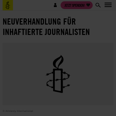
Direkt
Benutzermenü
JETZT SPENDEN!
zum
Inhalt
NEUVERHANDLUNG FÜR
INHAFTIERTE JOURNALISTEN
© Amnesty International