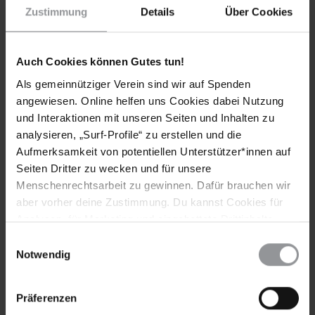
Office of the President
Zustimmung
Details
Über Cookies
Al Ittihadia Palace
Cairo, ÄGYPTEN
(Anrede: Your Excellency / Exzellenz)
Auch Cookies können Gutes tun!
Fax: (00 202) 2 391 1441
E-Mail:
p.spokesman@op.gov.eg
oder
Als gemeinnütziger Verein sind wir auf Spenden
Moh_moussa@op.gov.eg
angewiesen. Online helfen uns Cookies dabei Nutzung
und Interaktionen mit unseren Seiten und Inhalten zu
KOPIEN AN
analysieren, „Surf-Profile“ zu erstellen und die
STELLVERTRETENDE BEAUFTRAGTE FÜR MENSCHENRECHTE
Aufmerksamkeit von potentiellen Unterstützer*innen auf
IM AUSSENMINISTERIUM
Seiten Dritter zu wecken und für unsere
Mahy Hassan Abdel Latif
Menschenrechtsarbeit zu gewinnen. Dafür brauchen wir
Ministry of Foreign Affairs
aber vorher deine Zustimmung. Du kannst Cookies für
Corniche al-Nil
Cairo
Analysen, für Marketing und eingebettete Drittinhalte
ÄGYPTEN
auch ablehnen, oder deine Meinung jederzeit später
Einwilligungsauswahl
Fax: (00 202) 2 574 9713
wieder ändern. Diesen Banner kannst Du über den Link
Notwendig
E-Mail:
Contact.US@mfa.gov.eg
im Footer schnell wieder aufrufen.
Datenschutzerklärung
BOTSCHAFT DER ARABISCHEN REPUBLIK ÄGYPTEN
Präferenzen
S.E. Herr Badr Ahmed Mohamed Abdelatty