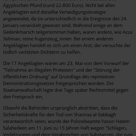
Ägyptischen Pfund (rund 22.800 Euro). Nicht bei allen
Angeklagten wird dieselbe Verteidigungsstrategie
angewendet, da sie unterschiedlich in die Ereignisse des 24.
Januars verwickelt gewesen sind. Während einige an dem
Gedenkmarsch teilgenommen haben, waren andere, wie Azza
Soliman, reine Augenzeug_innen. Bei einem anderen
Angeklagten handelt es sich um einen Arzt, der versuchte der
tödlich verletzten Dichterin zu helfen.
Die 17 Angeklagten waren am 23. Mai von dem Vorwurf der
"Teilnahme an illegalen Protesten" und der "Störung der
öffentlichen Ordnung" auf Grundlage des repressiven
Demonstrationsgesetzes freigesprochen worden. Die
Staatsanwaltschaft legte drei Tage später Rechtsmittel gegen
den Freispruch ein.
Obwohl die Behörden ursprünglich abstritten, dass die
Sicherheitskräfte für den Tod von Shaimaa al-Sabbagh
verantwortlich seien, wurde der Polizeibeamte Yassin Hatem
Salahedeen am 11. Juni zu 15 Jahren Haft wegen "Schlägen,
Verletzungen und dem Verabreichen von Substanzen, die zum