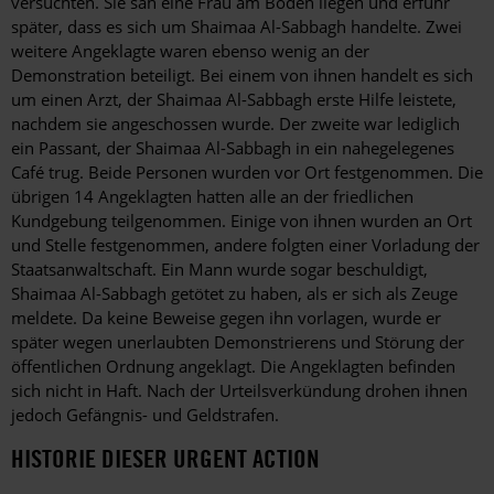
versuchten. Sie sah eine Frau am Boden liegen und erfuhr
später, dass es sich um Shaimaa Al-Sabbagh handelte. Zwei
weitere Angeklagte waren ebenso wenig an der
Demonstration beteiligt. Bei einem von ihnen handelt es sich
um einen Arzt, der Shaimaa Al-Sabbagh erste Hilfe leistete,
nachdem sie angeschossen wurde. Der zweite war lediglich
ein Passant, der Shaimaa Al-Sabbagh in ein nahegelegenes
Café trug. Beide Personen wurden vor Ort festgenommen. Die
übrigen 14 Angeklagten hatten alle an der friedlichen
Kundgebung teilgenommen. Einige von ihnen wurden an Ort
und Stelle festgenommen, andere folgten einer Vorladung der
Staatsanwaltschaft. Ein Mann wurde sogar beschuldigt,
Shaimaa Al-Sabbagh getötet zu haben, als er sich als Zeuge
meldete. Da keine Beweise gegen ihn vorlagen, wurde er
später wegen unerlaubten Demonstrierens und Störung der
öffentlichen Ordnung angeklagt. Die Angeklagten befinden
sich nicht in Haft. Nach der Urteilsverkündung drohen ihnen
jedoch Gefängnis- und Geldstrafen.
HISTORIE DIESER URGENT ACTION