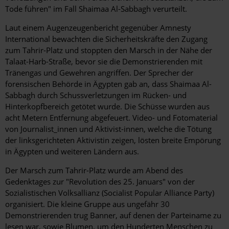
Tode führen" im Fall Shaimaa Al-Sabbagh verurteilt.
Laut einem Augenzeugenbericht gegenüber Amnesty
International bewachten die Sicherheitskräfte den Zugang
zum Tahrir-Platz und stoppten den Marsch in der Nähe der
Talaat-Harb-Straße, bevor sie die Demonstrierenden mit
Tränengas und Gewehren angriffen. Der Sprecher der
forensischen Behörde in Ägypten gab an, dass Shaimaa Al-
Sabbagh durch Schussverletzungen im Rücken- und
Hinterkopfbereich getötet wurde. Die Schüsse wurden aus
acht Metern Entfernung abgefeuert. Video- und Fotomaterial
von Journalist_innen und Aktivist-innen, welche die Tötung
der linksgerichteten Aktivistin zeigen, lösten breite Empörung
in Ägypten und weiteren Ländern aus.
Der Marsch zum Tahrir-Platz wurde am Abend des
Gedenktages zur "Revolution des 25. Januars" von der
Sozialistischen Volksallianz (Socialist Popular Alliance Party)
organisiert. Die kleine Gruppe aus ungefähr 30
Demonstrierenden trug Banner, auf denen der Parteiname zu
lesen war, sowie Blumen, um den Hunderten Menschen zu