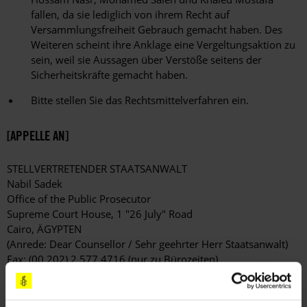
fallen, da sie lediglich von ihrem Recht auf
Versammlungsfreiheit Gebrauch gemacht haben. Des
Weiteren scheint ihre Anklage eine Vergeltungsaktion zu
sein, weil sie Aussagen über Verstöße seitens der
Sicherheitskräfte gemacht haben.
Bitte stellen Sie das Rechtsmittelverfahren ein.
[APPELLE AN]
STELLVERTRETENDER STAATSANWALT
Nabil Sadek
Office of the Public Prosecutor
Supreme Court House, 1 "26 July" Road
Cairo, ÄGYPTEN
(Anrede: Dear Counsellor / Sehr geehrter Herr Staatsanwalt)
Fax: (00 202) 2 577 4716 (nur zu Bürozeiten)
PRÄSIDENT
Abdel Fattah al-Sisi