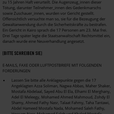
zu 15 Jahren Haft verurteilt. Die Augenzeug_innen dieser
Tötung, darunter Teilnehmer_innen des Gedenkmarschs
sowie Zuschauer_innen, wurden vor Gericht gestellt.
Offensichtlich versuchte man so, sie für die Bezeugung der
Gewaltanwendung durch die Sicherheitskräfte zu bestrafen.
Ein Gericht in Kairo sprach die 17 Personen am 23. Mai frei.
Drei Tage später legte die Staatsanwaltschaft Rechtsmittel ein,
danach wurde eine Neuverhandlung angesetzt.
[BITTE SCHREIBEN SIE]
E-MAILS, FAXE ODER LUFTPOSTBRIEFE MIT FOLGENDEN
FORDERUNGEN
Lassen Sie bitte alle Anklagepunkte gegen die 17
Angeklagten Azza Soliman, Nagwa Abbas, Maher Shaker,
Mostafa Abdelaal, Sayed Abu El Ela, Elhami El Merghany,
Adel El Meleegy, Mohamed Ahmed Mahmoud, Zohdy El
Shamy, Ahmed Fathy Nasr, Talaat Fahmy, Taha Tantawi,
Abdel Hameed Mostafa Nada, Mohamed Saleh Fathy,
Hossam Nasr, Mohamed Saleh und Khaled Mostafa