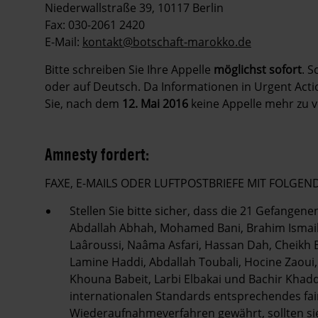
Niederwallstraße 39, 10117 Berlin
Fax: 030-2061 2420
E-Mail:
kontakt@botschaft-marokko.de
Bitte schreiben Sie Ihre Appelle
möglichst sofort
. S
oder auf Deutsch. Da Informationen in Urgent Action
Sie, nach dem
12. Mai 2016
keine Appelle mehr zu v
Amnesty fordert:
FAXE, E-MAILS ODER LUFTPOSTBRIEFE MIT FOLG
Stellen Sie bitte sicher, dass die 21 Gefange
Abdallah Abhah, Mohamed Bani, Brahim Ismaili
Laâroussi, Naâma Asfari, Hassan Dah, Cheik
Lamine Haddi, Abdallah Toubali, Hocine Zaou
Khouna Babeit, Larbi Elbakai und Bachir Khadd
internationalen Standards entsprechendes fa
Wiederaufnahmeverfahren gewährt, sollten sie