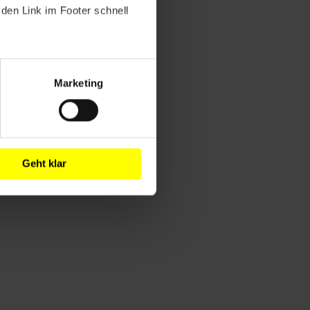
den Link im Footer schnell
Marketing
Geht klar