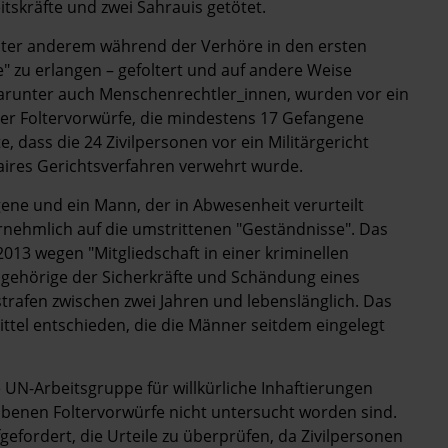
itskräfte und zwei Sahrauis getötet.
unter anderem während der Verhöre in den ersten
zu erlangen – gefoltert und auf andere Weise
arunter auch Menschenrechtler_innen, wurden vor ein
 der Foltervorwürfe, die mindestens 17 Gefangene
e, dass die 24 Zivilpersonen vor ein Militärgericht
faires Gerichtsverfahren verwehrt wurde.
gene und ein Mann, der in Abwesenheit verurteilt
ornehmlich auf die umstrittenen "Geständnisse". Das
013 wegen "Mitgliedschaft in einer kriminellen
gehörige der Sicherkräfte und Schändung eines
strafen zwischen zwei Jahren und lebenslänglich. Das
ttel entschieden, die die Männer seitdem eingelegt
 UN-Arbeitsgruppe für willkürliche Inhaftierungen
obenen Foltervorwürfe nicht untersucht worden sind.
fordert, die Urteile zu überprüfen, da Zivilpersonen