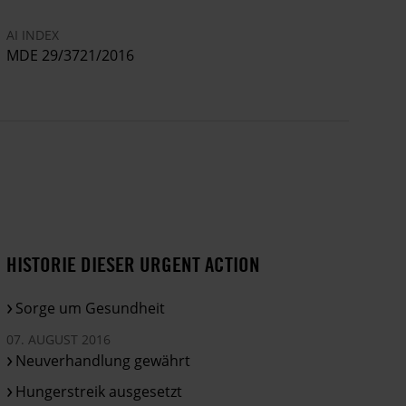
MOHAMED BOURIAL
MOHAMED EMBAREK LEFKIR
AI INDEX
BACHIR KHADDA
MDE 29/3721/2016
ABDALLAH TOUBALI
BRAHIM ISMAÏILI
weitere Gefangene:
ABDALLAH LEKHFAWNI
ABDELJALIL LAÂROUSSI
MOHAMED TAHLIL
MOHAMED LAMINE HADDI
HOCINE ZAOUI
DAICH DAF
HISTORIE DIESER URGENT ACTION
MOHAMED KHOUNA BABEIT
LARBI ELBAKAI
Sorge um Gesundheit
07. AUGUST 2016
Neuverhandlung gewährt
Hungerstreik ausgesetzt