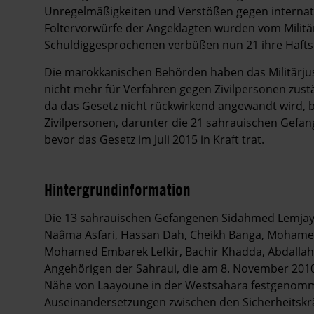
Unregelmäßigkeiten und Verstößen gegen internatio
Foltervorwürfe der Angeklagten wurden vom Militär
Schuldiggesprochenen verbüßen nun 21 ihre Hafts
Die marokkanischen Behörden haben das Militärjust
nicht mehr für Verfahren gegen Zivilpersonen zustän
da das Gesetz nicht rückwirkend angewandt wird, be
Zivilpersonen, darunter die 21 sahrauischen Gefang
bevor das Gesetz im Juli 2015 in Kraft trat.
Hintergrundinformation
Hintergrund
Die 13 sahrauischen Gefangenen Sidahmed Lemjay
Naâma Asfari, Hassan Dah, Cheikh Banga, Mohamed
Mohamed Embarek Lefkir, Bachir Khadda, Abdallah 
Angehörigen der Sahraui, die am 8. November 2010 
Nähe von Laayoune in der Westsahara festgenom
Auseinandersetzungen zwischen den Sicherheitskrä