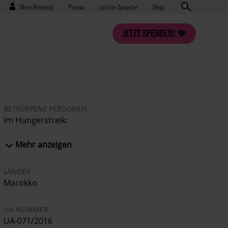
Benutzermenü
Presse
Mein Amnesty
Presse
Leichte Sprache
Shop
JETZT SPENDEN!
BETROFFENE PERSONEN
Im Hungerstreik:
SIDAHMED LEMJAYED
AHMED SBAÏI
Mehr anzeigen
MOHAMED BACHIR BOUTANGUIZA
NAÂMA ASFARI
LÄNDER
HASSAN DAH
Marokko
CHEIKH BANGA
MOHAMED BANI
UA-NUMMER
SIDI ABDALLAH ABHAH
UA-071/2016