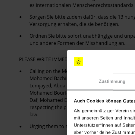
es internationalen Menschenrechtsstandards 
Sorgen Sie bitte zudem dafür, dass die 13 hu
Versorgung erhalten, die sie benötigen.
Ordnen Sie bitte sofort unabhängige und unp
und andere Formen der Misshandlung an.
PLEASE WRITE IMMEDIATELY
Calling on the Moroccan authorities to release, 
Mohamed Bachir Boutanguiza, Sidi Abdallah A
Zustimmung
Lemjayed, Abdallah Lekhfawni, Abdeljalil Laâr
Mohamed Bourial, Mohamed Tahlil, Mohamed L
Daf, Mohamed Embarek Lefkir, Mohamed Khouna
Auch Cookies können Gutes
respecting the presumption for release pendin
Als gemeinnütziger Verein si
law.
mit unseren Seiten und Inhalt
Unterstützer*innen auf Seite
Urging them to ensure all the 13 on hunger str
aber vorher deine Zustimmung