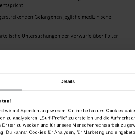
entspricht.
ngerstreikenden Gefangenen jegliche medizinische
arteiische Untersuchungen der Vorwürfe über Folter
or give a fair retrial to the 21 prisoners (Ahmed Sbai,
bhah, Mohamed Bani, Brahim Ismaili, Sidahmed
Details
oussi, Naâma Asfari, Hassan Dah, Cheikh Banga,
amine Haddi, Abdallah Toubali, Hocine Zaoui, Daich
 Babeit, Larbi Elbakai, and Bachir Khadda),
 tun!
g trial as defined under international human rights
nd wir auf Spenden angewiesen. Online helfen uns Cookies dabe
en zu analysieren, „Surf-Profile“ zu erstellen und die Aufmerksa
n Dritter zu wecken und für unsere Menschenrechtsarbeit zu ge
iker receive any medical attention they may require;
. Du kannst Cookies für Analysen, für Marketing und eingebettet