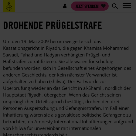
Direkt
Benutzermenü
JETZT SPENDEN!
zum
Inhalt
DROHENDE PRÜGELSTRAFE
Um den 19. Mai 2009 herum weigerte sich das
Kassationsgericht in Riyadh, die gegen Khamisa Mohammed
Sawadi, Fahad und Hadyan verhängten Prügel- und
Haftstrafen zu ratifizieren. Sie alle waren für schuldig
befunden worden, sich in Gesellschaft eines Angehörigen des
anderen Geschlechts, der kein nächster Verwandter ist,
aufgehalten zu haben (khilwa). Der Fall wurde zur
Überprüfung wieder an das Gericht in al-Shamli, nördlich der
Hauptstadt Riyadh, übergeben. Wenn das Gericht seinen
ursprünglichen Urteilsspruch bestätigt, drohen den drei
Personen Auspeitschung und Gefängnisstrafen. Im Fall einer
Inhaftierung wären sie als gewaltlose politische Gefangene zu
betrachten, da Amnesty International Inhaftierungen aufgrund
von khilwa für unvereinbar mit internationalen
Menschenrechtsstandards hält.