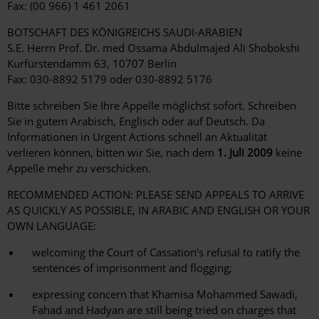
Fax: (00 966) 1 461 2061
BOTSCHAFT DES KÖNIGREICHS SAUDI-ARABIEN
S.E. Herrn Prof. Dr. med Ossama Abdulmajed Ali Shobokshi
Kurfürstendamm 63, 10707 Berlin
Fax: 030-8892 5179 oder 030-8892 5176
Bitte schreiben Sie Ihre Appelle möglichst sofort. Schreiben
Sie in gutem Arabisch, Englisch oder auf Deutsch. Da
Informationen in Urgent Actions schnell an Aktualität
verlieren können, bitten wir Sie, nach dem
1. Juli 2009
keine
Appelle mehr zu verschicken.
RECOMMENDED ACTION: PLEASE SEND APPEALS TO ARRIVE
AS QUICKLY AS POSSIBLE, IN ARABIC AND ENGLISH OR YOUR
OWN LANGUAGE:
welcoming the Court of Cassation's refusal to ratify the
sentences of imprisonment and flogging;
expressing concern that Khamisa Mohammed Sawadi,
Fahad and Hadyan are still being tried on charges that