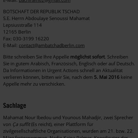
E-Mail:
bachiram62@gmail.com
BOTSCHAFT DER REPUBLIK TSCHAD
S.E. Herrn Abdoulaye Senoussi Mahamat
Lepsiusstraße 114
12165 Berlin
Fax: 030-3199 16220
E-Mail:
contact@ambatchadberlin.com
Bitte schreiben Sie Ihre Appelle
möglichst sofort
. Schreiben
Sie in gutem Arabisch, Französisch, Englisch oder auf Deutsch.
Da Informationen in Urgent Actions schnell an Aktualität
verlieren können, bitten wir Sie, nach dem
5. Mai 2016
keine
Appelle mehr zu verschicken.
Sachlage
Mahamat Nour Ibedou und Younous Mahadjir, zwei Sprecher
von
Ça suffit
(Es reicht), einer Plattform für
zivilgesellschaftliche Organisationen, wurden am 21. bzw. 22.
März festgenommen. Nadjo Kaina Palmer, Koordinator der