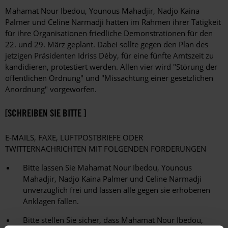
Mahamat Nour Ibedou, Younous Mahadjir, Nadjo Kaina
Palmer und Celine Narmadji hatten im Rahmen ihrer Tätigkeit
für ihre Organisationen friedliche Demonstrationen für den
22. und 29. März geplant. Dabei sollte gegen den Plan des
jetzigen Präsidenten Idriss Déby, für eine fünfte Amtszeit zu
kandidieren, protestiert werden. Allen vier wird "Störung der
öffentlichen Ordnung" und "Missachtung einer gesetzlichen
Anordnung" vorgeworfen.
[SCHREIBEN SIE BITTE ]
E-MAILS, FAXE, LUFTPOSTBRIEFE ODER
TWITTERNACHRICHTEN MIT FOLGENDEN FORDERUNGEN
Bitte lassen Sie Mahamat Nour Ibedou, Younous
Mahadjir, Nadjo Kaina Palmer und Celine Narmadji
unverzüglich frei und lassen alle gegen sie erhobenen
Anklagen fallen.
Bitte stellen Sie sicher, dass Mahamat Nour Ibedou,