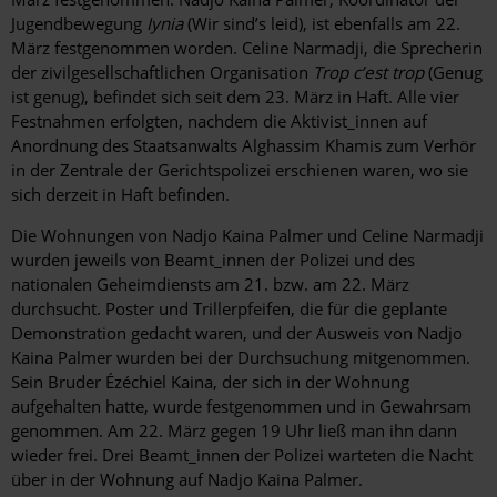
Jugendbewegung
Iynia
(Wir sind’s leid), ist ebenfalls am 22.
März festgenommen worden. Celine Narmadji, die Sprecherin
der zivilgesellschaftlichen Organisation
Trop c’est trop
(Genug
ist genug), befindet sich seit dem 23. März in Haft. Alle vier
Festnahmen erfolgten, nachdem die Aktivist_innen auf
Anordnung des Staatsanwalts Alghassim Khamis zum Verhör
in der Zentrale der Gerichtspolizei erschienen waren, wo sie
sich derzeit in Haft befinden.
Die Wohnungen von Nadjo Kaina Palmer und Celine Narmadji
wurden jeweils von Beamt_innen der Polizei und des
nationalen Geheimdiensts am 21. bzw. am 22. März
durchsucht. Poster und Trillerpfeifen, die für die geplante
Demonstration gedacht waren, und der Ausweis von Nadjo
Kaina Palmer wurden bei der Durchsuchung mitgenommen.
Sein Bruder Ézéchiel Kaina, der sich in der Wohnung
aufgehalten hatte, wurde festgenommen und in Gewahrsam
genommen. Am 22. März gegen 19 Uhr ließ man ihn dann
wieder frei. Drei Beamt_innen der Polizei warteten die Nacht
über in der Wohnung auf Nadjo Kaina Palmer.