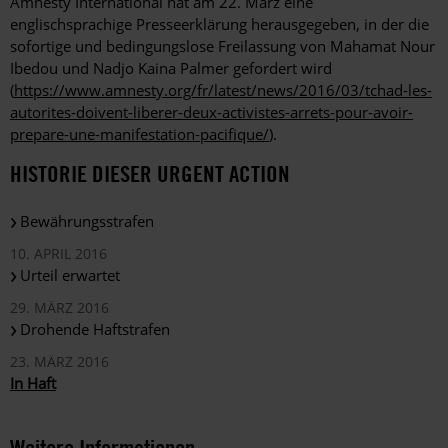
Amnesty International hat am 22. März eine
englischsprachige Presseerklärung herausgegeben, in der die
sofortige und bedingungslose Freilassung von Mahamat Nour
Ibedou und Nadjo Kaina Palmer gefordert wird
(
https://www.amnesty.org/fr/latest/news/2016/03/tchad-les-
autorites-doivent-liberer-deux-activistes-arrets-pour-avoir-
prepare-une-manifestation-pacifique/
).
HISTORIE DIESER URGENT ACTION
Bewährungsstrafen
10. APRIL 2016
Urteil erwartet
29. MÄRZ 2016
Drohende Haftstrafen
23. MÄRZ 2016
In Haft
Weitere Informationen