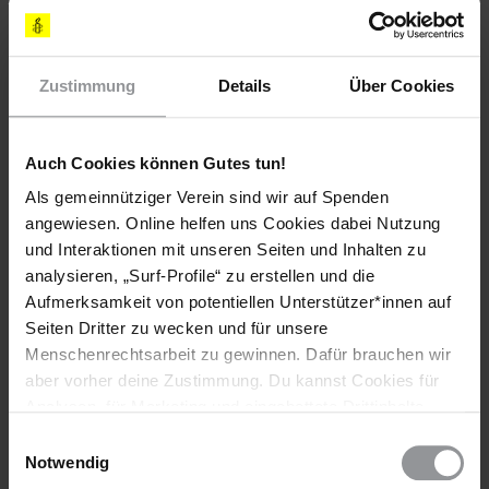
Younous Mahadjir, Nadjo Kaina Palmer und Celine
Narmadji bis zu ihrer Freilassung nicht gefoltert oder
anderweitig misshandelt werden und Zugang zu
Rechtsbeiständen ihrer Wahl, ihren Familien und
Zustimmung
Details
Über Cookies
jeglicher erforderlichen medizinischen Versorgung
erhalten.
Auch Cookies können Gutes tun!
Bitte gewährleisten Sie, dass alle Drangsalierungen,
denen Menschenrechtsverteidiger_innen,
Als gemeinnütziger Verein sind wir auf Spenden
Menschenrechtsaktivist_innen und politische
angewiesen. Online helfen uns Cookies dabei Nutzung
Aktivist_innen im Tschad ausgesetzt sind, unverzüglich
und Interaktionen mit unseren Seiten und Inhalten zu
eingestellt werden.
analysieren, „Surf-Profile“ zu erstellen und die
Schützen und gewährleisten Sie bitte die Rechte auf
Aufmerksamkeit von potentiellen Unterstützer*innen auf
Meinungs- und Versammlungsfreiheit, wie es die
Seiten Dritter zu wecken und für unsere
Verpflichtungen des Tschad aus internationalen
Menschenrechtsarbeit zu gewinnen. Dafür brauchen wir
Menschenrechtsabkommen und -standards verlangen.
aber vorher deine Zustimmung. Du kannst Cookies für
Analysen, für Marketing und eingebettete Drittinhalte
[APPELLE AN]
auch ablehnen, oder deine Meinung jederzeit später
Einwilligungsauswahl
wieder ändern. Diesen Banner kannst Du über den Link
Notwendig
JUSTIZ- UND MENSCHENRECHTSMINISTER
im Footer schnell wieder aufrufen.