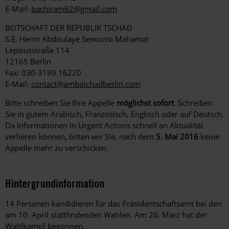
E-Mail:
bachiram62@gmail.com
BOTSCHAFT DER REPUBLIK TSCHAD
S.E. Herrn Abdoulaye Senoussi Mahamat
Lepsiusstraße 114
12165 Berlin
Fax: 030-3199 16220
E-Mail:
contact@ambatchadberlin.com
Bitte schreiben Sie Ihre Appelle
möglichst sofort
. Schreiben
Sie in gutem Arabisch, Französisch, Englisch oder auf Deutsch.
Da Informationen in Urgent Actions schnell an Aktualität
verlieren können, bitten wir Sie, nach dem
5. Mai 2016
keine
Appelle mehr zu verschicken.
Hintergrundinformation
Hintergrund
14 Personen kandidieren für das Präsidentschaftsamt bei den
am 10. April stattfindenden Wahlen. Am 20. März hat der
Wahlkampf begonnen.