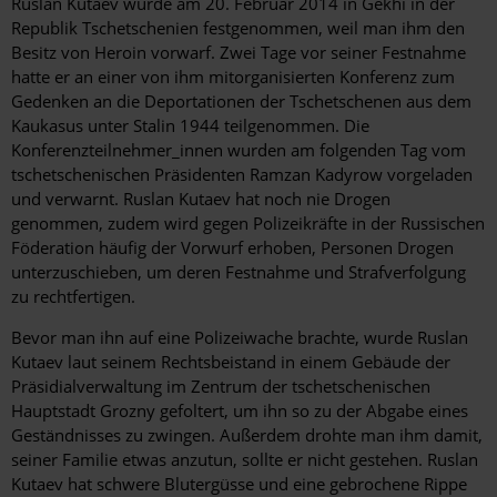
Ruslan Kutaev wurde am 20. Februar 2014 in Gekhi in der
Republik Tschetschenien festgenommen, weil man ihm den
Besitz von Heroin vorwarf. Zwei Tage vor seiner Festnahme
hatte er an einer von ihm mitorganisierten Konferenz zum
Gedenken an die Deportationen der Tschetschenen aus dem
Kaukasus unter Stalin 1944 teilgenommen. Die
Konferenzteilnehmer_innen wurden am folgenden Tag vom
tschetschenischen Präsidenten Ramzan Kadyrow vorgeladen
und verwarnt. Ruslan Kutaev hat noch nie Drogen
genommen, zudem wird gegen Polizeikräfte in der Russischen
Föderation häufig der Vorwurf erhoben, Personen Drogen
unterzuschieben, um deren Festnahme und Strafverfolgung
zu rechtfertigen.
Bevor man ihn auf eine Polizeiwache brachte, wurde Ruslan
Kutaev laut seinem Rechtsbeistand in einem Gebäude der
Präsidialverwaltung im Zentrum der tschetschenischen
Hauptstadt Grozny gefoltert, um ihn so zu der Abgabe eines
Geständnisses zu zwingen. Außerdem drohte man ihm damit,
seiner Familie etwas anzutun, sollte er nicht gestehen. Ruslan
Kutaev hat schwere Blutergüsse und eine gebrochene Rippe