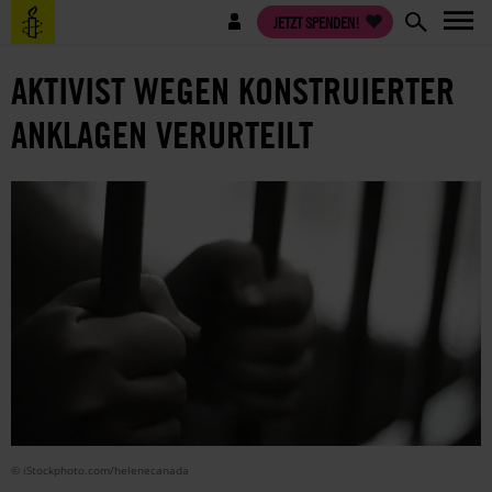
Direkt
Benutzermenü
JETZT SPENDEN!
zum
Inhalt
AKTIVIST WEGEN KONSTRUIERTER
ANKLAGEN VERURTEILT
© iStockphoto.com/helenecanada