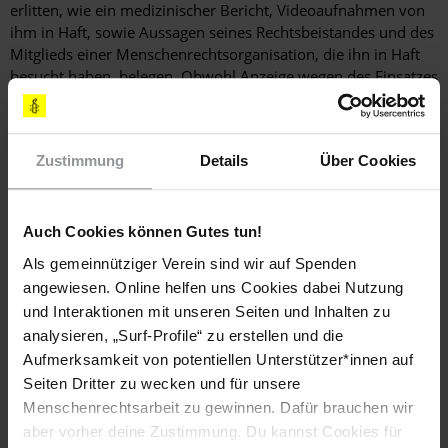
erlitten, wie ein medizinischer Bericht, Videoaufnahmen von
ihm in Haft, sowie Aussagen seines Rechtsbeistandes und des
Mitglieds einer Menschenrechtsorganisation, die ihn in Haft
besucht haben, belegen. Obwohl Anzeige wegen des Einsatzes
von Folter zum Erzwingen seines Geständnisses erstattet
wurde, sind die von Ruslan Kutaev erhobenen Vorwürfe
bisher nicht untersucht worden. Sein Verfahren war
Zustimmung
Details
Über Cookies
außerdem von zahlreichen Unstimmigkeiten geprägt, so gab
es widersprüchliche Aussagen von Zeug_innen der
Staatsanwaltschaft, und Beweismittel der Verteidigung
wurden nicht beachtet. Der Rechtsbeistand von Ruslan Kutaev
Auch Cookies können Gutes tun!
hat bestätigt, dass Rechtsmittel gegen das Urteil eingelegt
Als gemeinnütziger Verein sind wir auf Spenden
werden sollen.
angewiesen. Online helfen uns Cookies dabei Nutzung
und Interaktionen mit unseren Seiten und Inhalten zu
analysieren, „Surf-Profile“ zu erstellen und die
Hintergrundinformation
Aufmerksamkeit von potentiellen Unterstützer*innen auf
Hintergrund
Ruslan Kutaev ist ein prominenter zivilgesellschaftlich
Seiten Dritter zu wecken und für unsere
engagierter Aktivist aus der Republik Tschetschenien, die im
Menschenrechtsarbeit zu gewinnen. Dafür brauchen wir
Nordkaukasus liegt und Teil der Russischen Föderation ist.
aber vorher deine Zustimmung. Du kannst Cookies für