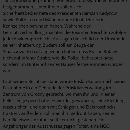
"Stichprobenüberprüfung" von etwa 20 bewaffneten Männern
festgenommen. Unter ihnen sollen sich
Sicherheitsbedienstete des Präsidenten Ramzan Kadyrow
sowie Polizisten und Männer ohne identifizierende
Kennzeichen befunden haben. Während der
Gerichtsverhandlung machten die Beamten Berichten zufolge
jedoch widersprüchliche Aussagen hinsichtlich der Umstände
seiner Inhaftierung. Zudem soll ein Zeuge der
Staatsanwaltschaft angegeben haben, dass Ruslan Kutaev
nicht auf offener Straße, wie die Polizei behauptet hatte,
sondern im Hinterhof seines Hauses festgenommen worden
war.
Laut seinem Rechtsbeistand wurde Ruslan Kutaev nach seiner
Festnahme in ein Gebäude der Präsidialverwaltung im
Zentrum von Grozny gebracht, wo man ihn und in einen
Keller eingesperrt habe. Er wurde gezwungen, seine Kleidung
auszuziehen, und dann mit Schlägen und Elektroschocks
traktiert. Außerdem soll man ihm gedroht haben, seiner
Familie etwas anzutun, sollte er nicht gestehen. Ein
Angehöriger des Ausschusses gegen Folter, eine NGO,