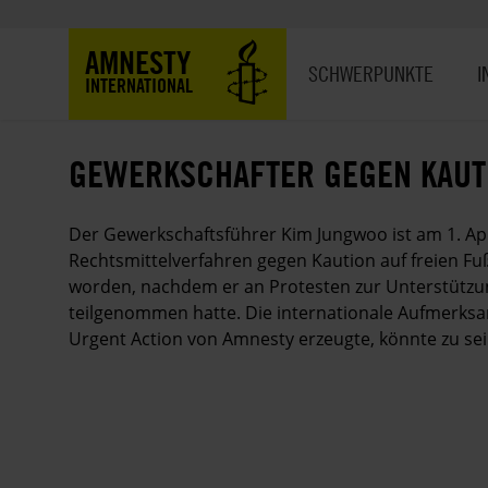
Direkt
zum
Hauptnavigation
AMNESTY
Inhalt
SCHWERPUNKTE
I
INTERNATIONAL
GEWERKSCHAFTER GEGEN KAUT
Der Gewerkschaftsführer Kim Jungwoo ist am 1. Apr
Rechtsmittelverfahren gegen Kaution auf freien F
worden, nachdem er an Protesten zur Unterstützu
teilgenommen hatte. Die internationale Aufmerksam
Urgent Action von Amnesty erzeugte, könnte zu sei