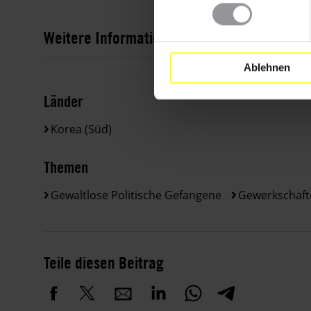
Weitere Informationen
Ablehnen
Länder
Korea (Süd)
Themen
Gewaltlose Politische Gefangene
Gewerkschaft
Teile diesen Beitrag