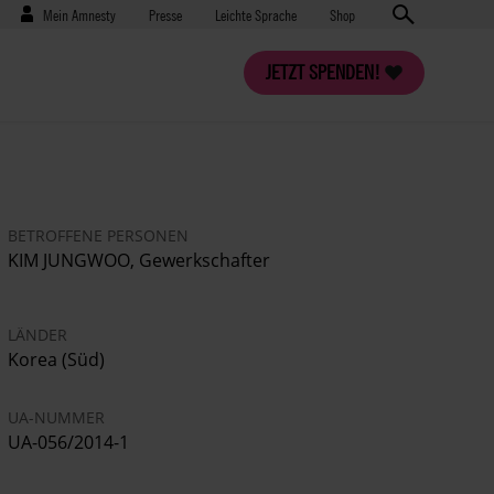
Benutzermenü
Presse
Mein Amnesty
Presse
Leichte Sprache
Shop
JETZT SPENDEN!
BETROFFENE PERSONEN
KIM JUNGWOO, Gewerkschafter
LÄNDER
Korea (Süd)
UA-NUMMER
UA-056/2014-1