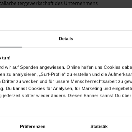
etallarbeitergewerkschaft des Unternehmens
013 wurde die Wiedereinstellung von ArbeiterInnen
 entlassen worden waren. Zudem wurde der 24
die sich während dieser Zeit das Leben genommen
rben sind. Obwohl alle nötigen Benachrichtigungen
ereicht wurden, verbot diese am 30. Mai 2013 die
Details
einstweilige Verfügung gegen das Verbot. Über diesen
 BeamtInnen im Juni 2013 das Protestcamp auflösten.
 tun!
den Einschränkungen ausgesetzt. Neben Kim Jungwoo
nd wir auf Spenden angewiesen. Online helfen uns Cookies dabe
nnen wegen ihrer rechtmäßigen Aktivitäten in Haft
en zu analysieren, „Surf-Profile“ zu erstellen und die Aufmerksa
Behörden versuchen zudem, einige große
n Dritter zu wecken und für unsere Menschenrechtsarbeit zu ge
sen, und haben langwierige Gerichtsverfahren gegen
. Du kannst Cookies für Analysen, für Marketing und eingebettet
 jederzeit später wieder ändern. Diesen Banner kannst Du über 
keine weiteren Appelle des Eilaktionsnetzes
Urgent Action beteiligt haben. Amnesty International
n und gegebenenfalls weitere Aktionen einleiten.
Präferenzen
Statistik