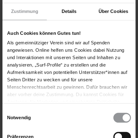
attention they may require pending their immediate and
Zustimmung
Details
Über Cookies
unconditional release.
Auch Cookies können Gutes tun!
Sachlage
Als gemeinnütziger Verein sind wir auf Spenden
angewiesen. Online helfen uns Cookies dabei Nutzung
Die beiden LUCHA-Aktivisten Bienvenu Matumo und Marc
Heritier Capitaine wurden am frühen Morgen des 16. Februar
und Interaktionen mit unseren Seiten und Inhalten zu
in Kinshasa festgenommen. Die beiden hielten sich in einem
analysieren, „Surf-Profile“ zu erstellen und die
Hotel versteckt, nachdem sie festgestellt hatten, dass sie
Aufmerksamkeit von potentiellen Unterstützer*innen auf
verfolgt wurden. Bei ihrer letzten Kommunikation mit
Seiten Dritter zu wecken und für unsere
Kontaktpersonen gaben sie an, festgenommen worden zu
Menschenrechtsarbeit zu gewinnen. Dafür brauchen wir
sein.
aber vorher deine Zustimmung. Du kannst Cookies für
Analysen, für Marketing und eingebettete Drittinhalte
Die Jugendbewegung LUCHA hat den Generalstreik aus
auch ablehnen, oder deine Meinung jederzeit später
Protest gegen Verzögerungen bei den Vorbereitungen zu den
Einwilligungsauswahl
Präsidentschaftswahlen 2016 in der Demokratischen Republik
wieder ändern. Diesen Banner kannst Du über den Link
Notwendig
Kongo unterstützt.
im Footer schnell wieder aufrufen.
Datenschutzerklärung
Der Verbleib von Bienvenu Matumo und Marc Heritier
Präferenzen