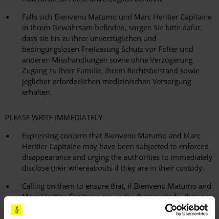
Falls sich Bienvenu Matumo und Marc Heritier Capitaine
in Ihrem Gewahrsam befinden, sorgen Sie bitte dafür,
dass sie bis zu ihrer unverzüglichen und
bedingungslosen Freilassung Schutz vor Folter und
anderen Misshandlungen sowie ohne Verzögerung
Zugang zu ihrer Familie, ihrem Rechtsbeistand sowie
jeglicher erforderlichen medizinischen Versorgung
erhalten.
PLEASE WRITE IMMEDIATELY
Expressing concern that Bienvenu Matumo and Marc
Heritier Capitaine may have been subjected to enforced
disappearance and urging the authorities to immediately
disclose their whereabouts if they are in their custody.
Calling on them to ensure that, if Bienvenu Matumo and
Marc Heritier Capitaine are under their custody, they are
protected from torture and other ill-treatment and given
prompt access to their family, lawyer and any medical