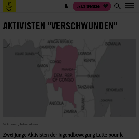
Direkt
Benutzermenü
JETZT SPENDEN!
zum
Inhalt
AKTIVISTEN "VERSCHWUNDEN"
© Amnesty International
Zwei junge Aktivisten der Jugendbewegung Lutte pour le