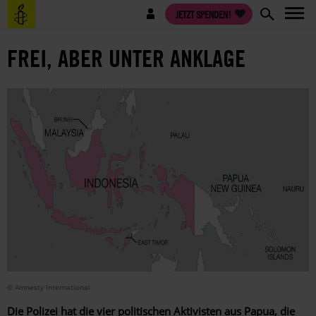
Direkt
Benutzermenü
JETZT SPENDEN!
zum
Inhalt
FREI, ABER UNTER ANKLAGE
© Amnesty International
Die Polizei hat die vier politischen Aktivisten aus Papua, die