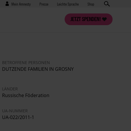
Benutzermenü
Presse
Mein Amnesty
Presse
Leichte Sprache
Shop
JETZT SPENDEN!
BETROFFENE PERSONEN
DUTZENDE FAMILIEN IN GROSNY
LÄNDER
Russische Föderation
UA-NUMMER
UA-022/2011-1