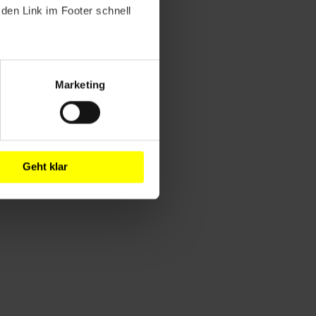
den Link im Footer schnell
Marketing
Geht klar