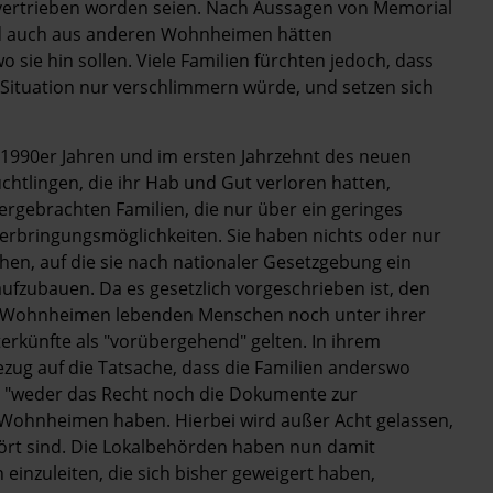
 vertrieben worden seien. Nach Aussagen von Memorial
m und auch aus anderen Wohnheimen hätten
sie hin sollen. Viele Familien fürchten jedoch, dass
e Situation nur verschlimmern würde, und setzen sich
 1990er Jahren und im ersten Jahrzehnt des neuen
htlingen, die ihr Hab und Gut verloren hatten,
ergebrachten Familien, die nur über ein geringes
rbringungsmöglichkeiten. Sie haben nichts oder nur
hen, auf die sie nach nationaler Gesetzgebung ein
fzubauen. Da es gesetzlich vorgeschrieben ist, den
en Wohnheimen lebenden Menschen noch unter ihrer
terkünfte als "vorübergehend" gelten. In ihrem
ezug auf die Tatsache, dass die Familien anderswo
ien "weder das Recht noch die Dokumente zur
 Wohnheimen haben. Hierbei wird außer Acht gelassen,
stört sind. Die Lokalbehörden haben nun damit
 einzuleiten, die sich bisher geweigert haben,