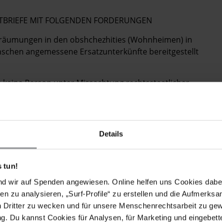
POSTBRIEFE MIT FOLGENDEN FORDERUNGEN
ngsräumungen in den obshchezhities (Wohnheimen) in
schen angemessene Ersatzunterkünfte bereitgestellt
ss keine Person unter Missachtung rechtsstaatlicher
 und Konsultation und ohne Bereitstellung einer
nung vertrieben wird.
lüchtlinge, in denen es heißt, dass Binnenflüchtlinge
Details
ndard einschließlich Unterkunft und Grundversorgung
eschützt werden müssen.
 tun!
nd wir auf Spenden angewiesen. Online helfen uns Cookies dabe
en zu analysieren, „Surf-Profile“ zu erstellen und die Aufmerksa
ons of people from the obshchezhities (family hostels)
n Dritter zu wecken und für unsere Menschenrechtsarbeit zu ge
dation can be provided.
. Du kannst Cookies für Analysen, für Marketing und eingebettet