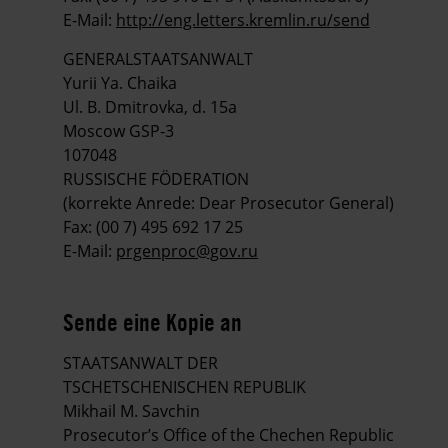
E-Mail:
http://eng.letters.kremlin.ru/send
GENERALSTAATSANWALT
Yurii Ya. Chaika
Ul. B. Dmitrovka, d. 15a
Moscow GSP-3
107048
RUSSISCHE FÖDERATION
(korrekte Anrede: Dear Prosecutor General)
Fax: (00 7) 495 692 17 25
E-Mail:
prgenproc@gov.ru
Sende eine Kopie an
STAATSANWALT DER
TSCHETSCHENISCHEN REPUBLIK
Mikhail M. Savchin
Prosecutor’s Office of the Chechen Republic