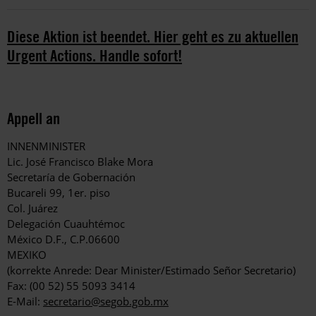
Diese Aktion ist beendet. Hier geht es zu aktuellen
Urgent Actions. Handle sofort!
Appell an
INNENMINISTER
Lic. José Francisco Blake Mora
Secretaría de Gobernación
Bucareli 99, 1er. piso
Col. Juárez
Delegación Cuauhtémoc
México D.F., C.P.06600
MEXIKO
(korrekte Anrede: Dear Minister/Estimado Señor Secretario)
Fax: (00 52) 55 5093 3414
E-Mail:
secretario@segob.gob.mx