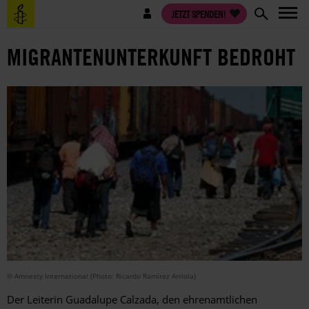
Direkt
Benutzermenü
JETZT SPENDEN!
zum
Inhalt
MIGRANTENUNTERKUNFT BEDROHT
© Amnesty International (Photo: Ricardo Ramírez Arriola)
Der Leiterin Guadalupe Calzada, den ehrenamtlichen