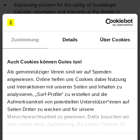
Expressing concern for the safety of Guadalupe
Calzada, volunteers and migrants at the shelter in
Lecheria after the threat.
Calling for immediate protection measures to be
implemented in accordance with the wishes of
Zustimmung
Details
Über Cookies
Guadalupe Calzada and others at risk.
Calling for a full, prompt and impartial investigation into
the threat again the shelter and for those responsible to
Auch Cookies können Gutes tun!
be held to account.
Als gemeinnütziger Verein sind wir auf Spenden
angewiesen. Online helfen uns Cookies dabei Nutzung
Reminding the authorities of their duties to guarantee
und Interaktionen mit unseren Seiten und Inhalten zu
that human rights defenders can carry out their work
without fear of reprisals as established in the 1998 UN
analysieren, „Surf-Profile“ zu erstellen und die
Declaration on Human Rights Defenders.
Aufmerksamkeit von potentiellen Unterstützer*innen auf
Seiten Dritter zu wecken und für unsere
Menschenrechtsarbeit zu gewinnen. Dafür brauchen wir
aber vorher deine Zustimmung. Du kannst Cookies für
Sachlage
Analysen, für Marketing und eingebettete Drittinhalte
auch ablehnen, oder deine Meinung jederzeit später