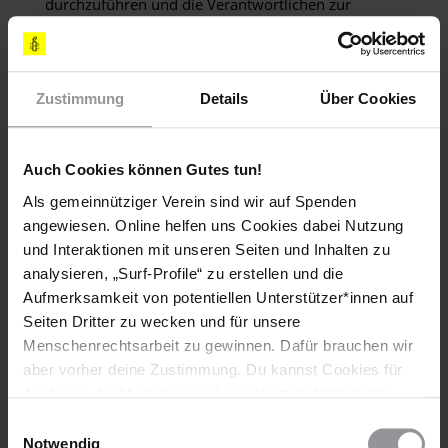
durchzuführen und die Verantwortlichen zur
Rechenschaft zu ziehen.
Ich bitte Sie zudem, die Arbeit, die die MitarbeiterInnen
der Migrantenunterkunft leisten, zu unterstützen. Dies
Zustimmung
Details
Über Cookies
beinhaltet auch, Schritte einzuleiten, um die
Diskriminierung von MigrantInnen zu beenden und
sicherzustellen, dass MigrantInnen bei ihrer Durchreise
Auch Cookies können Gutes tun!
durch Lechería eine sichere Unterkunft geboten werden
kann.
Als gemeinnütziger Verein sind wir auf Spenden
angewiesen. Online helfen uns Cookies dabei Nutzung
[APPELLE AN]
und Interaktionen mit unseren Seiten und Inhalten zu
analysieren, „Surf-Profile“ zu erstellen und die
INNENMINISTER
Aufmerksamkeit von potentiellen Unterstützer*innen auf
Dr. Alejandro Poiré Romero
Seiten Dritter zu wecken und für unsere
Secretaría de Gobernación
Menschenrechtsarbeit zu gewinnen. Dafür brauchen wir
Bucareli 99, 1er. piso
aber vorher deine Zustimmung. Du kannst Cookies für
Col. Juárez
Analysen, für Marketing und eingebettete Drittinhalte
Delegación Cuauhtémoc
auch ablehnen, oder deine Meinung jederzeit später
Einwilligungsauswahl
México D.F.
wieder ändern. Diesen Banner kannst Du über den Link
Notwendig
C.P.06600