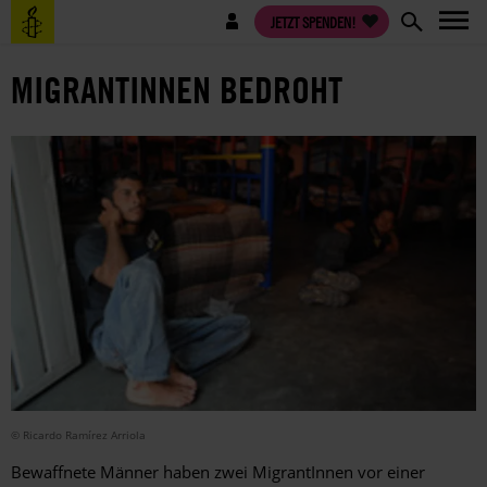
Direkt
Benutzermenü
JETZT SPENDEN!
zum
Inhalt
MIGRANTINNEN BEDROHT
© Ricardo Ramírez Arriola
Bewaffnete Männer haben zwei MigrantInnen vor einer