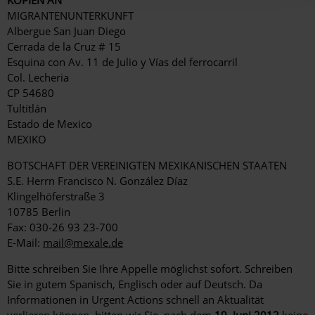
MIGRANTENUNTERKUNFT
Albergue San Juan Diego
Cerrada de la Cruz # 15
Esquina con Av. 11 de Julio y Vías del ferrocarril
Col. Lecheria
CP 54680
Tultitlán
Estado de Mexico
MEXIKO
BOTSCHAFT DER VEREINIGTEN MEXIKANISCHEN STAATEN
S.E. Herrn Francisco N. González Díaz
Klingelhöferstraße 3
10785 Berlin
Fax: 030-26 93 23-700
E-Mail:
mail@mexale.de
Bitte schreiben Sie Ihre Appelle möglichst sofort. Schreiben
Sie in gutem Spanisch, Englisch oder auf Deutsch. Da
Informationen in Urgent Actions schnell an Aktualität
verlieren können, bitten wir Sie, nach dem
19. Juni 2012
keine