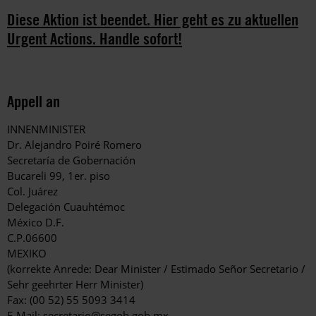
Diese Aktion ist beendet. Hier geht es zu aktuellen
Urgent Actions. Handle sofort!
Appell an
INNENMINISTER
Dr. Alejandro Poiré Romero
Secretaría de Gobernación
Bucareli 99, 1er. piso
Col. Juárez
Delegación Cuauhtémoc
México D.F.
C.P.06600
MEXIKO
(korrekte Anrede: Dear Minister / Estimado Señor Secretario /
Sehr geehrter Herr Minister)
Fax: (00 52) 55 5093 3414
E-Mail:
secretario@segob.gob.mx