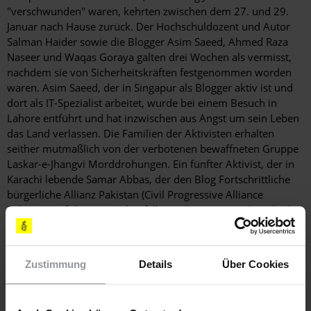
"verschwunden" waren, kehrten zwischen dem 27. und 29.
Januar nach Hause zurück. Der Hochschuldozent und Autor
Salman Haider sowie die Blogger Asim Saeed, Ahmed Raza
Naseer und Waqas Goraya galten drei Wochen als vermisst,
nachdem sie von Sicherheitskräften festgenommen worden
waren. Asim Saeed, der in Singapur als Blogger aktiv ist und
dort als IT-Spezialist arbeitet, wurde bei einem Besuch in
Lahore entführt und hat inzwischen aus Angst um sein Leben
das Land verlassen. Die Familien der Aktivisten erhalten
seither mutmaßlich von der verbotenen bewaffneten Gruppe
Laskar-e-Jhangvi Morddrohungen. Ein fünfter Aktivist, der in
Karachi lebende Samar Abbas, der den Blog Fortschrittliche
bürgerliche Allianz Pakistan (Civil Progressive Alliance
Pakistan) anführte, war ebenfalls am 7. Januar in Islamabad
auf dem Weg zur Arbeit "verschwunden". Über seinen
Verbleib ist nichts bekannt.
Zustimmung
Details
Über Cookies
Alle fünf Aktivisten nutzen Online-Plattformen wie Facebook,
um ihre Ansichten über Menschenrechtsfragen in Pakistan zu
verbreiten. Sie alle kritisierten insbesondere religiöse Militanz