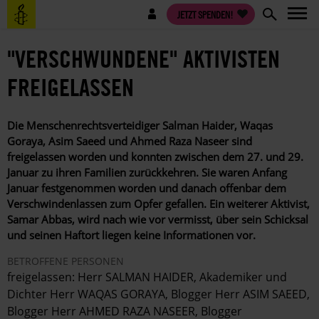
Direkt
Benutzermenü
JETZT SPENDEN!
zum
Inhalt
"VERSCHWUNDENE" AKTIVISTEN
FREIGELASSEN
Die Menschenrechtsverteidiger Salman Haider, Waqas
Goraya, Asim Saeed und Ahmed Raza Naseer sind
freigelassen worden und konnten zwischen dem 27. und 29.
Januar zu ihren Familien zurückkehren. Sie waren Anfang
Januar festgenommen worden und danach offenbar dem
Verschwindenlassen zum Opfer gefallen. Ein weiterer Aktivist,
Samar Abbas, wird nach wie vor vermisst, über sein Schicksal
und seinen Haftort liegen keine Informationen vor.
BETROFFENE PERSONEN
freigelassen: Herr SALMAN HAIDER, Akademiker und
Dichter Herr WAQAS GORAYA, Blogger Herr ASIM SAEED,
Blogger Herr AHMED RAZA NASEER, Blogger