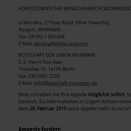
VORSITZENDER DER MENSCHENRECHTSKOMMISSI
U Win Mra, 27 Pyay Road, Hline Township
Rangun, MYANMAR
Fax: (00 95) 1 659 668
E-Mail:
winmra@mnhrc.org.mm
BOTSCHAFT DER UNION MYANMAR
S. E. Herrn Soe Nwe
Thielallee 19, 14195 Berlin
Fax: 030-2061 5720
E-Mail:
info@botschaft-myanmar.de
Bitte schreiben Sie Ihre Appelle
möglichst sofort
. S
Deutsch. Da Informationen in Urgent Actions schnell
dem
20. Februar 2015
keine Appelle mehr zu versch
Amnesty fordert: