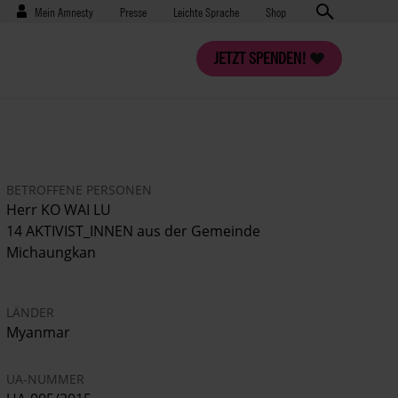
Benutzermenü
Presse
Mein Amnesty
Presse
Leichte Sprache
Shop
JETZT SPENDEN!
BETROFFENE PERSONEN
Herr KO WAI LU
14 AKTIVIST_INNEN aus der Gemeinde
Michaungkan
LÄNDER
Myanmar
UA-NUMMER