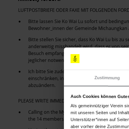
LUFTPOSTBRIEFE ODER FAXE MIT FOLGENDEN FO
Bitte lassen Sie Ko Wai Lu sofort und bedingung
Bewohner_innen der Gemeinde Michaungkan a
Bitte stellen Sie sicher, dass Ko Wai Lu bis zu
anderweitig misshandelt wird, dass er von se
Besuch empfangen kann, dass er nicht in ein 
jeglicher notwendiger medizinischer Versorg
Ich bitte Sie zudem, alle Gesetze, welche die
einschränken, in Übereinstimmung mit inter
Zustimmung
abzuändern.
Auch Cookies können Gutes
PLEASE WRITE IMMEDIATELY
Als gemeinnütziger Verein si
Calling on the Myanmar authorities to release
mit unseren Seiten und Inhalt
the 14 members of the Michaungkan communi
Unterstützer*innen auf Seite
aber vorher deine Zustimmung