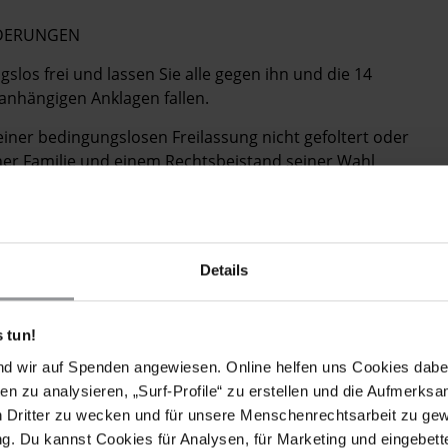
RDERUNGEN
slos frei und lassen Sie alle gegen ihn und die 14
nhängigen Anklagen fallen.
 seiner bedingungslosen Freilassung nicht gefoltert oder
iner Familie und einem Rechtsbeistand seiner Wahl
entlegenes Gefängnis verlegt wird und Zugang zu
ung bekommt.
 Rechte auf Meinungsfreiheit und friedliche Versammlung
nationalen Menschenrechtsstandards aufzuheben oder
Details
 tun!
nd wir auf Spenden angewiesen. Online helfen uns Cookies dabe
 Ko Wai Lu and to drop the charges against him and
en zu analysieren, „Surf-Profile“ zu erstellen und die Aufmerksa
ty.
n Dritter zu wecken und für unsere Menschenrechtsarbeit zu ge
. Du kannst Cookies für Analysen, für Marketing und eingebettet