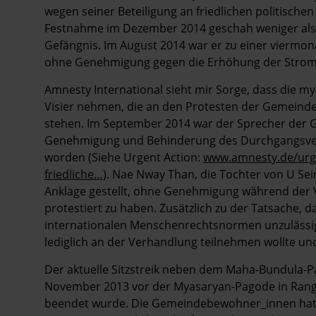
wegen seiner Beteiligung an friedlichen politisch
Festnahme im Dezember 2014 geschah weniger als 
Gefängnis. Im August 2014 war er zu einer viermona
ohne Genehmigung gegen die Erhöhung der Stromp
Amnesty International sieht mir Sorge, dass die m
Visier nehmen, die an den Protesten der Gemeinde 
stehen. Im September 2014 war der Sprecher de
Genehmigung und Behinderung des Durchgangsverke
worden (Siehe Urgent Action:
www.amnesty.de/urge
friedliche…
). Nae Nway Than, die Tochter von U Se
Anklage gestellt, ohne Genehmigung während der 
protestiert zu haben. Zusätzlich zu der Tatsache, d
internationalen Menschenrechtsnormen unzulässig
lediglich an der Verhandlung teilnehmen wollte und 
Der aktuelle Sitzstreik neben dem Maha-Bundula-Par
November 2013 vor der Myasaryan-Pagode in Ran
beendet wurde. Die Gemeindebewohner_innen hatte