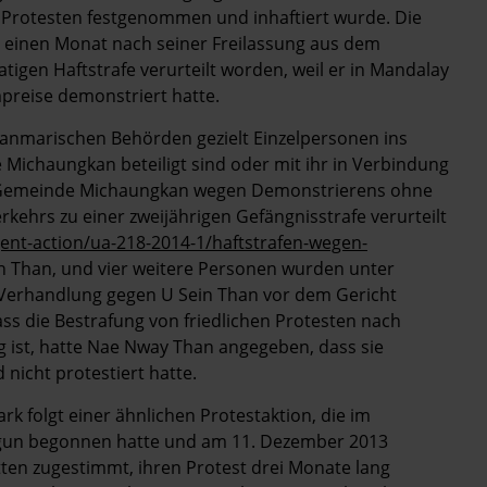
en Protesten festgenommen und inhaftiert wurde. Die
einen Monat nach seiner Freilassung aus dem
tigen Haftstrafe verurteilt worden, weil er in Mandalay
reise demonstriert hatte.
yanmarischen Behörden gezielt Einzelpersonen ins
Michaungkan beteiligt sind oder mit ihr in Verbindung
r Gemeinde Michaungkan wegen Demonstrierens ohne
hrs zu einer zweijährigen Gefängnisstrafe verurteilt
nt-action/ua-218-2014-1/haftstrafen-wegen-
in Than, und vier weitere Personen wurden unter
Verhandlung gegen U Sein Than vor dem Gericht
ass die Bestrafung von friedlichen Protesten nach
 ist, hatte Nae Nway Than angegeben, dass sie
nicht protestiert hatte.
k folgt einer ähnlichen Protestaktion, die im
gun begonnen hatte und am 11. Dezember 2013
n zugestimmt, ihren Protest drei Monate lang