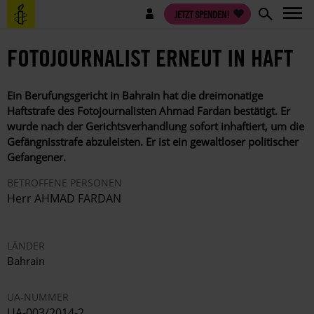
Direkt
Benutzermenü
JETZT SPENDEN!
zum
Inhalt
FOTOJOURNALIST ERNEUT IN HAFT
Ein Berufungsgericht in Bahrain hat die dreimonatige
Haftstrafe des Fotojournalisten Ahmad Fardan bestätigt. Er
wurde nach der Gerichtsverhandlung sofort inhaftiert, um die
Gefängnisstrafe abzuleisten. Er ist ein gewaltloser politischer
Gefangener.
BETROFFENE PERSONEN
Herr AHMAD FARDAN
LÄNDER
Bahrain
UA-NUMMER
UA-003/2014-2