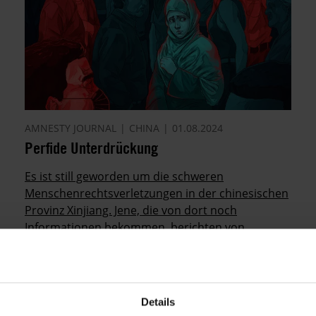
AMNESTY JOURNAL
CHINA
01.08.2024
Perfide Unterdrückung
Es ist still geworden um die schweren
Menschenrechtsverletzungen in der chinesischen
Provinz Xinjiang. Jene, die von dort noch
Informationen bekommen, berichten von
oberflächlichen Veränderungen.
Details