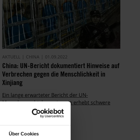
AKTUELL
CHINA
01.09.2022
China: UN-Bericht dokumentiert Hinweise auf
Verbrechen gegen die Menschlichkeit in
Xinjiang
Ein lange erwarteter Bericht der UN-
Menschenrechtskommissarin erhebt schwere
Vorwürfe gegen China.
Über Cookies