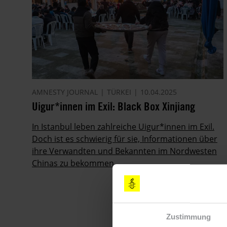
AMNESTY JOURNAL
TÜRKEI
10.04.2025
Uigur*innen im Exil: Black Box Xinjiang
In Istanbul leben zahlreiche Uigur*innen im Exil.
Doch ist es schwierig für sie, Informationen über
ihre Verwandten und Bekannten im Nordwesten
Chinas zu bekommen.
Zustimmung