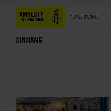
Direkt
zum
Hauptnavigation
AMNESTY
Inhalt
SCHWERPUNKTE
I
INTERNATIONAL
XINJIANG