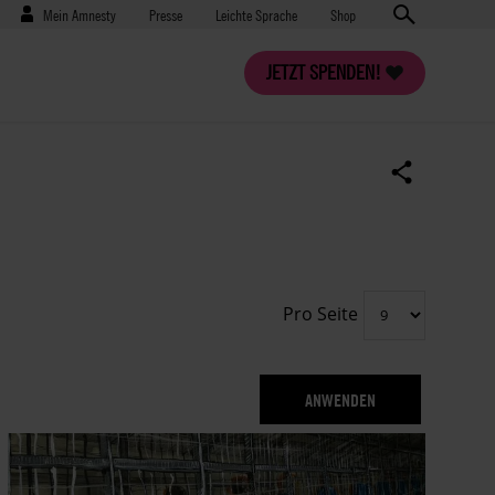
Benutzermenü
Presse
Mein Amnesty
Presse
Leichte Sprache
Shop
JETZT SPENDEN!
Pro Seite