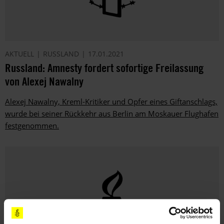
AKTUELL
RUSSLAND
17.01.2021
Russland: Amnesty fordert sofortige Freilassung
von Alexej Nawalny
Alexej Nawalny, Kreml-Kritiker und Opfer eines Giftanschlags,
wurde bei seiner Rückkehr aus Berlin am Moskauer Flughafen
festgenommen.