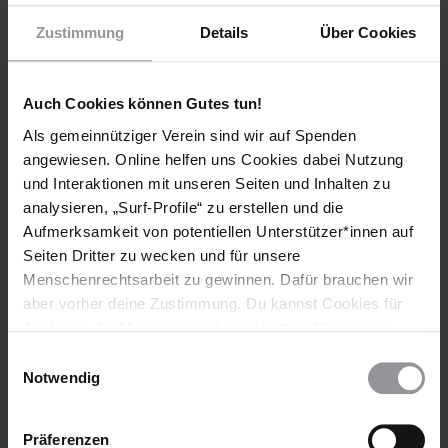
Zustimmung
Details
Über Cookies
Auch Cookies können Gutes tun!
AMNESTY JOURNAL
06.07.2020
Wenn es nur das Virus wäre
Als gemeinnütziger Verein sind wir auf Spenden
angewiesen. Online helfen uns Cookies dabei Nutzung
Lateinamerika ist ein Epizentrum der Corona-Pandemie.
und Interaktionen mit unseren Seiten und Inhalten zu
Strukturelle Probleme treten offen zutage und verschärfen
analysieren, „Surf-Profile“ zu erstellen und die
sich noch.
Aufmerksamkeit von potentiellen Unterstützer*innen auf
Seiten Dritter zu wecken und für unsere
Menschenrechtsarbeit zu gewinnen. Dafür brauchen wir
aber vorher deine Zustimmung. Du kannst Cookies für
Analysen, für Marketing und eingebettete Drittinhalte
auch ablehnen, oder deine Meinung jederzeit später
Einwilligungsauswahl
wieder ändern. Diesen Banner kannst Du über den Link
Notwendig
im Footer schnell wieder aufrufen.
Datenschutzerklärung
Präferenzen