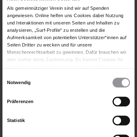
International
Als gemeinnütziger Verein sind wir auf Spenden
angewiesen. Online helfen uns Cookies dabei Nutzung
Amnesty International Deutschland
und Interaktionen mit unseren Seiten und Inhalten zu
analysieren, „Surf-Profile“ zu erstellen und die
Aufmerksamkeit von potentiellen Unterstützer*innen auf
Seiten Dritter zu wecken und für unsere
Menschenrechtsarbeit zu gewinnen. Dafür brauchen wir
aber vorher deine Zustimmung. Du kannst Cookies für
Analysen, für Marketing und eingebettete Drittinhalte
auch ablehnen, oder deine Meinung jederzeit später
Einwilligungsauswahl
wieder ändern. Diesen Banner kannst Du über den Link
Notwendig
im Footer schnell wieder aufrufen.
Datenschutzerklärung
Präferenzen
BLOG
DEUTSCHLAND
21.07.2015
Bielefeld ist bunt und bleibt weltoffen
Statistik
In Bielefeld nahmen Amnesty-Mitglieder an einer Demo