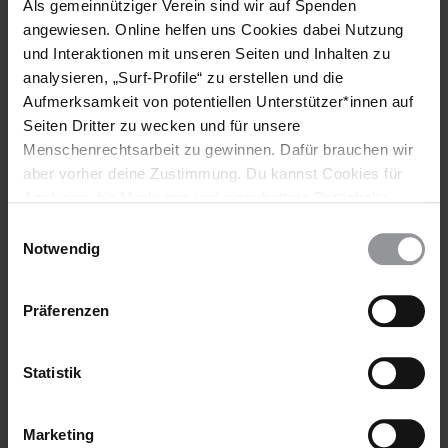
Als gemeinnütziger Verein sind wir auf Spenden
angewiesen. Online helfen uns Cookies dabei Nutzung
und Interaktionen mit unseren Seiten und Inhalten zu
analysieren, „Surf-Profile“ zu erstellen und die
AMNESTY JOURNAL
KENIA
26.03.2019
Aufmerksamkeit von potentiellen Unterstützer*innen auf
"Menschenrechte sind das beste Mittel gegen
Seiten Dritter zu wecken und für unsere
Terrorismus"
Menschenrechtsarbeit zu gewinnen. Dafür brauchen wir
aber vorher deine Zustimmung. Du kannst Cookies für
Irũngũ Houghton ist seit 2018 Direktor von Amnesty ­
Analysen, für Marketing und eingebettete Drittinhalte
International in Kenia. Im Interview spricht er über
auch ablehnen, oder deine Meinung jederzeit später
Einwilligungsauswahl
Terrorismus, Korruption und Herausforderungen bei der
wieder ändern. Diesen Banner kannst Du über den Link
Notwendig
Menschenrechtsarbeit. Interview: Hannah El-Hitami 2018
im Footer schnell wieder aufrufen.
landete Kenia auf dem Korruptionsindex von Transparency
Datenschutzerklärung
International auf Platz 144 von 180 Staaten. Was bedeutet das
Präferenzen
für die Arbeit von Amnesty in Kenia? Korruption ist eine der...
Statistik
Marketing