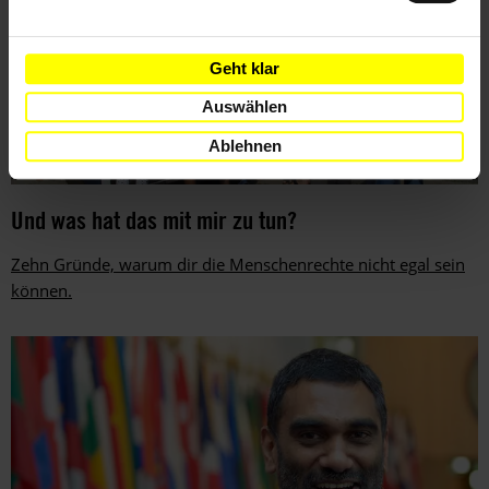
Geht klar
Auswählen
Ablehnen
Und was hat das mit mir zu tun?
Zehn Gründe, warum dir die Menschenrechte nicht egal sein
können.