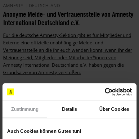
AMNESTY
DEUTSCHLAND
Anonyme Melde- und Vertrauensstelle von Amnesty
International Deutschland e.V.
Für die deutsche Amnesty-Sektion gibt es für Mitglieder und
Externe eine offizielle unabhängige Melde- und
Vertrauensstelle an die ihr euch wenden könnt, wenn ihr der
Meinung seid, Mitglieder oder Mitarbeiter*innen von
Amnesty International Deutschland e.V. haben gegen die
Grundsätze von Amnesty verstoßen.
Zustimmung
Details
Über Cookies
Auch Cookies können Gutes tun!