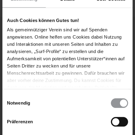
Auch Cookies können Gutes tun!
Als gemeinnütziger Verein sind wir auf Spenden
angewiesen. Online helfen uns Cookies dabei Nutzung
Weitere Artikel
und Interaktionen mit unseren Seiten und Inhalten zu
analysieren, „Surf-Profile“ zu erstellen und die
Aufmerksamkeit von potentiellen Unterstützer*innen auf
Seiten Dritter zu wecken und für unsere
Menschenrechtsarbeit zu gewinnen. Dafür brauchen wir
aber vorher deine Zustimmung. Du kannst Cookies für
Analysen, für Marketing und eingebettete Drittinhalte
auch ablehnen, oder deine Meinung jederzeit später
Einwilligungsauswahl
wieder ändern. Diesen Banner kannst Du über den Link
Notwendig
im Footer schnell wieder aufrufen.
Datenschutzerklärung
Präferenzen
PRESSEMITTEILUNG
AFGHANISTAN
23.07.2026