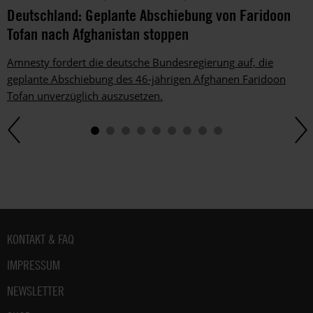
Deutschland: Geplante Abschiebung von Faridoon
Tofan nach Afghanistan stoppen
Amnesty fordert die deutsche Bundesregierung auf, die
geplante Abschiebung des 46-jährigen Afghanen Faridoon
Tofan unverzüglich auszusetzen.
Fußbereich
KONTAKT & FAQ
IMPRESSUM
NEWSLETTER