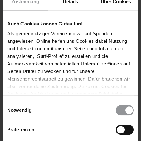
Zustimmung
Details
Über Cookies
Auch Cookies können Gutes tun!
Bleib informiert
Als gemeinnütziger Verein sind wir auf Spenden
angewiesen. Online helfen uns Cookies dabei Nutzung
Header
Abonniere den Amnesty-Newsletter und mach dich
und Interaktionen mit unseren Seiten und Inhalten zu
Text
für die Menschenrechte stark!
analysieren, „Surf-Profile“ zu erstellen und die
Aufmerksamkeit von potentiellen Unterstützer*innen auf
Vorname
Seiten Dritter zu wecken und für unsere
Menschenrechtsarbeit zu gewinnen. Dafür brauchen wir
Nachname
aber vorher deine Zustimmung. Du kannst Cookies für
E-
Analysen, für Marketing und eingebettete Drittinhalte
Mail
auch ablehnen, oder deine Meinung jederzeit später
Einwilligungsauswahl
wieder ändern. Diesen Banner kannst Du über den Link
Notwendig
im Footer schnell wieder aufrufen.
Datenschutzerklärung
Ich habe die
Datenschutzrichtlinie
und die
Präferenzen
Nutzungsbedingungen
gelesen und stimme