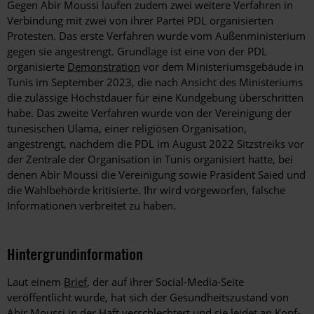
Gegen Abir Moussi laufen zudem zwei weitere Verfahren in
Verbindung mit zwei von ihrer Partei PDL organisierten
Protesten. Das erste Verfahren wurde vom Außenministerium
gegen sie angestrengt. Grundlage ist eine von der PDL
organisierte
Demonstration
vor dem Ministeriumsgebäude in
Tunis im September 2023, die nach Ansicht des Ministeriums
die zulässige Höchstdauer für eine Kundgebung überschritten
habe. Das zweite Verfahren wurde von der Vereinigung der
tunesischen Ulama, einer religiösen Organisation,
angestrengt, nachdem die PDL im August 2022 Sitzstreiks vor
der Zentrale der Organisation in Tunis organisiert hatte, bei
denen Abir Moussi die Vereinigung sowie Präsident Saied und
die Wahlbehörde kritisierte. Ihr wird vorgeworfen, falsche
Informationen verbreitet zu haben.
Hintergrundinformation
Hintergrund
Laut einem
Brief
, der auf ihrer Social-Media-Seite
veröffentlicht wurde, hat sich der Gesundheitszustand von
Abir Moussi in der Haft verschlechtert und sie leidet an Kopf-,