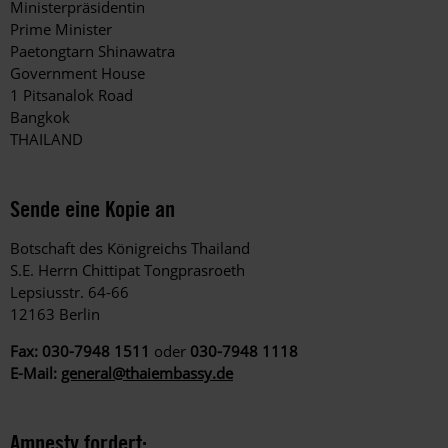
Ministerpräsidentin
Prime Minister
Paetongtarn Shinawatra
Government House
1 Pitsanalok Road
Bangkok
THAILAND
Sende eine Kopie an
Botschaft des Königreichs Thailand
S.E. Herrn Chittipat Tongprasroeth
Lepsiusstr.
64-66
12163 Berlin
Fax: 030-7948 1511
oder
030-7948 1118
E-Mail:
general@thaiembassy.de
Amnesty fordert: