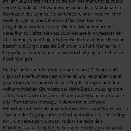
Im Jahr 2020 entfernten sich die fünf Männer unerlaubt aus
dem Gebäude der Einwanderungsbehörde in Mukdahan im
Nordosten des Landes. Sie berichteten, unter erbärmlichen
Bedingungen in überfüllten und feuchten Räumen
festgehalten worden zu sein. Die fünf Männer wurden
daraufhin zu Haftstrafen bis 2029 verurteilt. Angesichts der
Abschiebung von 40 uigurischen Geflüchteten Ende Februar
besteht die Sorge, dass die Behörden die fünf Männer nun
begnadigen könnten, um so ihre Abschiebung nach China zu
beschleunigen.
Die thailändischen Behörden schoben am 27. Februar 40
uigurische Geflüchtete nach China ab und verstießen damit
gegen ihre menschenrechtlichen Verpflichtungen und den
völkerrechtlichen Grundsatz der Nicht-Zurückweisung
(non-
refoulement)
, der die Überstellung von Personen in Staaten
oder Territorien untersagt, in denen ihnen schwere
Menschenrechtsverletzungen drohen. Den Uigur*innen war in
Thailand der Zugang zum UN-Hochkommissar für Flüchtlinge
(UNHCR) verweigert worden, sodass sie nicht den
Flüchtlingsstatus beantragen konnten. All dies geschah trotz