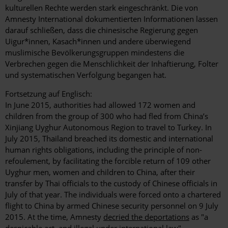
kulturellen Rechte werden stark eingeschränkt. Die von
Amnesty International dokumentierten Informationen lassen
darauf schließen, dass die chinesische Regierung gegen
Uigur*innen, Kasach*innen und andere überwiegend
muslimische Bevölkerungsgruppen mindestens die
Verbrechen gegen die Menschlichkeit der Inhaftierung, Folter
und systematischen Verfolgung begangen hat.
Fortsetzung auf Englisch:
In June 2015, authorities had allowed 172 women and
children from the group of 300 who had fled from China’s
Xinjiang Uyghur Autonomous Region to travel to Turkey. In
July 2015, Thailand breached its domestic and international
human rights obligations, including the principle of non-
refoulement, by facilitating the forcible return of 109 other
Uyghur men, women and children to China, after their
transfer by Thai officials to the custody of Chinese officials in
July of that year. The individuals were forced onto a chartered
flight to China by armed Chinese security personnel on 9 July
2015. At the time, Amnesty
decried the deportations
as "a
despicable act, and illegal under international law".