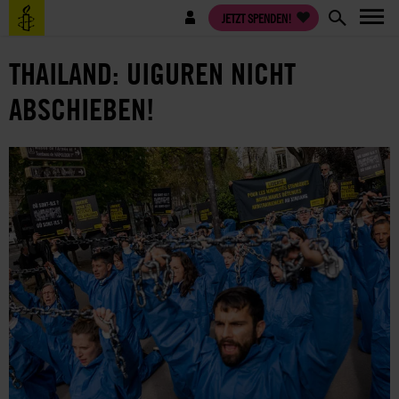
Direkt
Benutzermenü
JETZT SPENDEN!
zum
Inhalt
THAILAND: UIGUREN NICHT
ABSCHIEBEN!