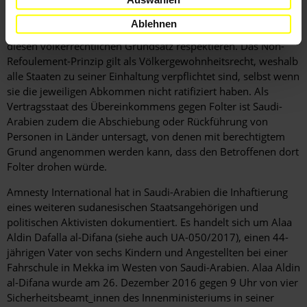
untersagt die Überstellung von Personen in Staaten oder
Territorien, in denen ihnen schwere
Ablehnen
Menschenrechtsverletzungen drohen. Saudi-Arabien muss
diesen völkerrechtlichen Grundsatz respektieren. Das Non-
Refoulement-Prinzip gilt als Völkergewohnheitsrecht, weshalb
alle Staaten zu seiner Einhaltung verpflichtet sind, selbst wenn
sie die jeweiligen Abkommen nicht ratifiziert haben. Als
Vertragsstaat des Übereinkommens gegen Folter ist Saudi-
Arabien zudem die Abschiebung oder Rückführung von
Personen in Länder untersagt, von denen mit berechtigtem
Grund angenommen werden kann, dass den Betroffenen dort
Folter drohen würde.
Amnesty International hat in Saudi-Arabien die Inhaftierung
eines weiteren sudanesischen Staatsangehörigen und
politischen Aktivisten dokumentiert. Es handelt sich um Alaa
Aldin Dafalla al-Difana (siehe auch UA-050/2017), einen 44-
jährigen Vater von sechs Kindern und Angestellten bei einer
Fahrschule in Mekka im Westen von Saudi-Arabien. Alaa Aldin
al-Difana wurde am 26. Dezember 2016 gegen 9 Uhr von vier
Sicherheitsbeamt_innen des Innenministeriums in seiner