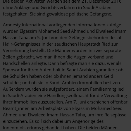
Die beiden Aktivisten werden seit dem 21. Dezember 2016
ohne Anklage und Gerichtsverfahren in Saudi-Arabien
festgehalten. Sie sind gewaltlose politische Gefangene.
Amnesty International vorliegenden Informationen zufolge
wurden Elgassim Mohamed Seed Ahmed und Elwaleed Imam
Hassan Taha am 5. Juni von den Gefängnisbehörden des al-
Ha’ir-Gefängnisses in der saudischen Hauptstadt Riad zur
Vernehmung bestellt. Die Männer wurden in zwei separate
Zellen gebracht, wo man ihnen die Augen verband und
Handschellen anlegte. Dann befragte man sie dazu, wer als
Sponsor für ihren Aufenthalt in Saudi-Arabien garantiert; ob
sie Schulden haben oder ob ihnen jemand anders Geld
schuldet; und ob sie in Saudi-Arabien Immobilien besitzen.
Außerdem wurden sie aufgefordert, einem Familienmitglied
in Saudi-Arabien eine Handlungsvollmacht für die Verwaltung
ihrer Immobilien auszustellen. Am 7. Juni erschienen offenbar
Beamt_innen am Arbeitsplatz von Elgassim Mohamed Seed
Ahmed und Elwaleed Imam Hassan Taha, um ihre Reisepässe
einzuziehen. Es soll sich dabei um Angehörige des
Innenministeriums gehandelt haben. Die beiden Männer