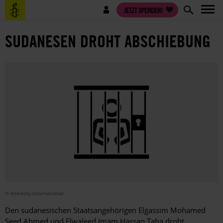
Direkt
Benutzermenü
JETZT SPENDEN!
zum
Inhalt
SUDANESEN DROHT ABSCHIEBUNG
© Amnesty International
Den sudanesischen Staatsangehörigen Elgassim Mohamed
Seed Ahmed und Elwaleed Imam Hassan Taha droht