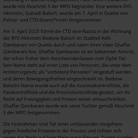
wurde mit Abschnitt 3 der MPO begründet. Eine weitere BYC-
Aktivistin, Gulzadi Baloch, wurde am 7. April in Quetta von
Polizei- und CTD-Beamt*innen festgenommen.
Am 5. April 2025 führte die CTD eine Razzia in der Wohnung
der BYC-Aktivistin Beebow Baloch im Stadtteil Kelli
Qambarani von Quetta durch und nahm ihren Vater Ghaffar
Qambarani fest. Ghaffar Qambarani ist ein bekannter Aktivist,
der schon früher dem Verschwindenlassen zum Opfer fiel.
Sein Name steht auf einer Liste von Personen, die unter dem
Antiterrorgesetz als "verbotene Personen" eingestuft werden
und deren Bewegungsfreiheit eingeschränkt ist. Beebow
Balochs Name wurde auch auf die Ausreisekontrollliste, die
Passkontrollliste und die Provinzkontrollliste gesetzt, um ihr
Recht auf Freizügigkeit und Protest weiter einzuschränken.
Ghaffar Qambarani wurde wie seine Tochter gemäß Abschnitt
3 der MPO festgenommen.
Die Festnahmen sind Teil eines umfassenden Vorgehens
gegen friedliche Proteste in der Provinz und richten sich
gegen das Recht auf freie Meinungsäußerung. Zuletzt wurden