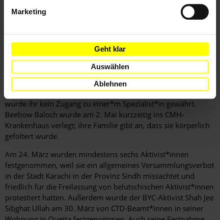
Marketing
Am 22. März wurden Mahrang Baloch und Beebow Baloch
während eines friedlichen Protests in Quetta festgenommen;
einen Tag nachdem drei Demonstrierende von Beamt*innen
der Strafverfolgungsbehörden getötet worden waren.
Geht klar
Grundlage ihrer Festnahme bildete Abschnitt 3 der MPO, der
Auswählen
eine "präventive" Inhaftierung erlaubt. Mahrang Baloch erlitt
während ihrer Zeit im Hudda-Gefängnis in Quetta eine
Ablehnen
Lebensmittelvergiftung, doch trotz mehrfacher Aufforderung
wurde ihr kein Zugang zu einer*m Spezialist*in gewährt.
Beebow Baloch wurde am 2. Mai kurzzeitig ins CMH-
Krankenhaus verlegt; ihre Familie gibt an, dass sie körperlich
gefoltert wurde.
Am 24. März wurden mindestens sechs Aktivist*innen
festgenommen, weil sie ein allgemeines Versammlungsverbot
in der Stadt Karachi in der Provinz Sindh missachtet und
friedlich für die Freilassung von belutschischen Aktivist*innen
protestiert hatten. Außerdem wurde der BYC-Aktivist Shah Jee
Sibghat Ullah am 30. März von CTD-Beamt*innen in seiner
Wohnung in Quetta festgenommen. Auch seine Festnahme