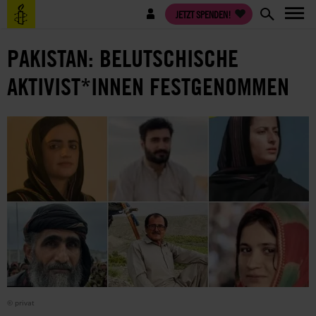
Direkt
Benutzermenü
JETZT SPENDEN!
zum
Inhalt
PAKISTAN: BELUTSCHISCHE
AKTIVIST*INNEN FESTGENOMMEN
© privat