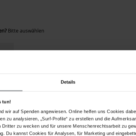
ken?
Bitte auswählen
Details
chen aus Karatschi. Er wurde Opfer des Verschwindenlassen
offenbar von Angehörigen der Abteilung für Terrorismusbek
geführt. Seither ist sein Aufenthaltsort unbekannt, und di
 tun!
nd wir auf Spenden angewiesen. Online helfen uns Cookies dabe
en zu analysieren, „Surf-Profile“ zu erstellen und die Aufmerksa
stand seitens der Polizei, als sie eine angemessene Untersu
n Dritter zu wecken und für unsere Menschenrechtsarbeit zu ge
den die Behörden darin nicht genannt. Am 25. April wurde d
. Du kannst Cookies für Analysen, für Marketing und eingebettet
e Pressekonferenz abzuhalten. Sie wurden misshandelt und wi