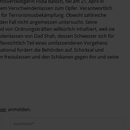
erteidigerin Fozia Baloch, fiel am 21. April in
 dem Verschwindenlassen zum Opfer. Verantwortlich
ng für Terrorismusbekämpfung. Obwohl zahlreiche
den Fall nicht angemessen untersucht. Seine
 von Ordnungskräften willkürlich inhaftiert, weil sie
ndenlassen von Dad Shah, dessen Schwester sich für
offensichtlich Teil eines umfassenderen Vorgehens
ational fordert die Behörden auf, Schicksal und
hn freizulassen und den Schikanen gegen ihn und seine
hier
anmelden.