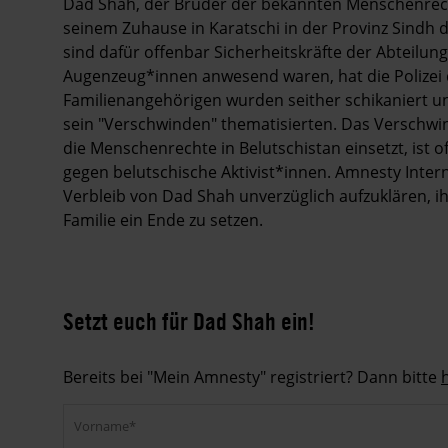
Dad Shah, der Bruder der bekannten Menschenrechtsv
seinem Zuhause in Karatschi in der Provinz Sindh
sind dafür offenbar Sicherheitskräfte der Abteilu
Augenzeug*innen anwesend waren, hat die Polizei 
Familienangehörigen wurden seither schikaniert und
sein "Verschwinden" thematisierten. Das Verschwi
die Menschenrechte in Belutschistan einsetzt, ist 
gegen belutschische Aktivist*innen. Amnesty Intern
Verbleib von Dad Shah unverzüglich aufzuklären, i
Familie ein Ende zu setzen.
Setzt euch für Dad Shah ein!
Bereits bei "Mein Amnesty" registriert? Dann bitte