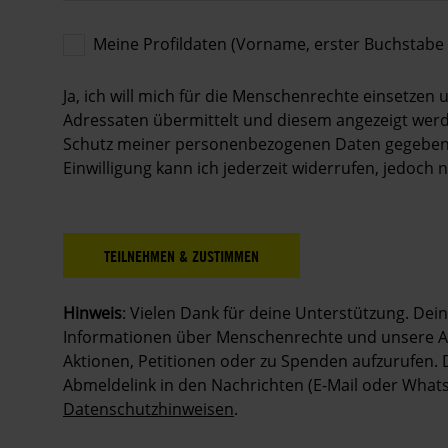
Meine Profildaten (Vorname, erster Buchstabe
Meine
Profildaten
Ja, ich will mich für die Menschenrechte einsetze
(Vorname,
Adressaten übermittelt und diesem angezeigt werde
erster
Schutz meiner personenbezogenen Daten gegeben is
Buchstabe
Einwilligung kann ich jederzeit widerrufen, jedoch
des
Nachnamens)
dürfen
bei
Aktionsteilnahme
angezeigt
werden.
Hinweis
: Vielen Dank für deine Unterstützung. Dei
Informationen über Menschenrechte und unsere Ar
Aktionen, Petitionen oder zu Spenden aufzurufen. 
Abmeldelink in den Nachrichten (E-Mail oder What
Datenschutzhinweisen
.