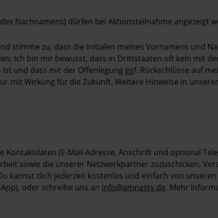
 des Nachnamens) dürfen bei Aktionsteilnahme angezeigt w
n und stimme zu, dass die Initialen meines Vornamens und 
n. Ich bin mir bewusst, dass in Drittstaaten oft kein mit 
t und dass mit der Offenlegung ggf. Rückschlüsse auf mei
 nur mit Wirkung für die Zukunft. Weitere Hinweise in unser
ne Kontaktdaten (E-Mail-Adresse, Anschrift und optional T
beit sowie die unserer Netzwerkpartner zuzuschicken, Ve
Du kannst dich jederzeit kostenlos und einfach von unseren
sApp), oder schreibe uns an
info@amnesty.de
. Mehr Inform