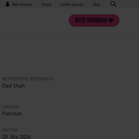
Benutzermenü
Presse
Mein Amnesty
Presse
Leichte Sprache
Shop
JETZT SPENDEN!
BETROFFENE PERSONEN
Dad Shah
LÄNDER
Pakistan
DATUM
29. Mai 2026