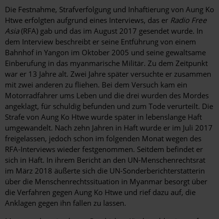
Hintergrund
Die Festnahme, Strafverfolgung und Inhaftierung von Aung Ko
Htwe erfolgten aufgrund eines Interviews, das er
Radio Free
Asia
(RFA) gab und das im August 2017 gesendet wurde. In
dem Interview beschreibt er seine Entführung von einem
Bahnhof in Yangon im Oktober 2005 und seine gewaltsame
Einberufung in das myanmarische Militär. Zu dem Zeitpunkt
war er 13 Jahre alt. Zwei Jahre später versuchte er zusammen
mit zwei anderen zu fliehen. Bei dem Versuch kam ein
Motorradfahrer ums Leben und die drei wurden des Mordes
angeklagt, für schuldig befunden und zum Tode verurteilt. Die
Strafe von Aung Ko Htwe wurde später in lebenslange Haft
umgewandelt. Nach zehn Jahren in Haft wurde er im Juli 2017
freigelassen, jedoch schon im folgenden Monat wegen des
RFA-Interviews wieder festgenommen. Seitdem befindet er
sich in Haft. In ihrem Bericht an den UN-Menschenrechtsrat
im März 2018 äußerte sich die UN-Sonderberichterstatterin
über die Menschenrechtssituation in Myanmar besorgt über
die Verfahren gegen Aung Ko Htwe und rief dazu auf, die
Anklagen gegen ihn fallen zu lassen.