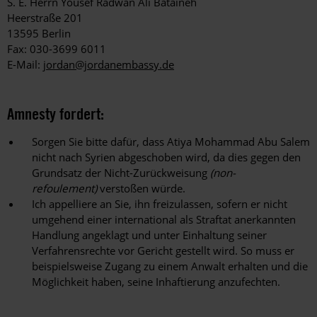
S. E. Herrn Yousef Radwan Ali Bataineh
Heerstraße 201
13595 Berlin
Fax: 030-3699 6011
E-Mail:
jordan@jordanembassy.de
Amnesty fordert:
Sorgen Sie bitte dafür, dass Atiya Mohammad Abu Salem
nicht nach Syrien abgeschoben wird, da dies gegen den
Grundsatz der Nicht-Zurückweisung
(non-
refoulement)
verstoßen würde.
Ich appelliere an Sie, ihn freizulassen, sofern er nicht
umgehend einer international als Straftat anerkannten
Handlung angeklagt und unter Einhaltung seiner
Verfahrensrechte vor Gericht gestellt wird. So muss er
beispielsweise Zugang zu einem Anwalt erhalten und die
Möglichkeit haben, seine Inhaftierung anzufechten.