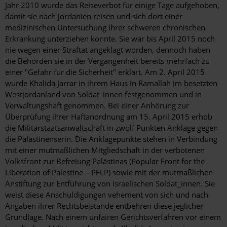
Jahr 2010 wurde das Reiseverbot für einige Tage aufgehoben,
damit sie nach Jordanien reisen und sich dort einer
medizinischen Untersuchung ihrer schweren chronischen
Erkrankung unterziehen konnte. Sie war bis April 2015 noch
nie wegen einer Straftat angeklagt worden, dennoch haben
die Behörden sie in der Vergangenheit bereits mehrfach zu
einer "Gefahr für die Sicherheit" erklärt. Am 2. April 2015
wurde Khalida Jarrar in ihrem Haus in Ramallah im besetzten
Westjordanland von Soldat_innen festgenommen und in
Verwaltungshaft genommen. Bei einer Anhörung zur
Überprüfung ihrer Haftanordnung am 15. April 2015 erhob
die Militärstaatsanwaltschaft in zwölf Punkten Anklage gegen
die Palästinenserin. Die Anklagepunkte stehen in Verbindung
mit einer mutmaßlichen Mitgliedschaft in der verbotenen
Volksfront zur Befreiung Palästinas (Popular Front for the
Liberation of Palestine – PFLP) sowie mit der mutmaßlichen
Anstiftung zur Entführung von israelischen Soldat_innen. Sie
weist diese Anschuldigungen vehement von sich und nach
Angaben ihrer Rechtsbeistände entbehren diese jeglicher
Grundlage. Nach einem unfairen Gerichtsverfahren vor einem